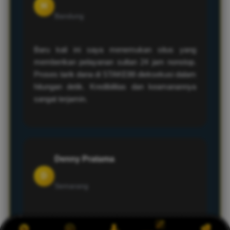
H
Bandung
Baru kali ini saya menemukan situs yang
memberikan pelayanan sultan 24 jam nonstop.
Proses tarik dana di STAKE88 dieksekusi dalam
hitungan detik. Kredibilitas dan keamanannya
sangat terjamin.
Denny Pratama
D
Semarang
Saya sangat mengutamakan privasi data, dan