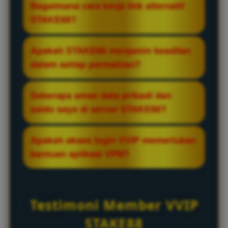
Bagaimana cara kerja link alternatif
eksklusif yang dirancang dengan teknologi
STAKE88?
server anti-lag generasi terbaru. Kami
memberikan jaminan stabilitas permainan
Akses link alternatif STAKE88 difungsikan
Apakah STAKE88 menjamin keadilan
tanpa jeda, dipadukan dengan standar
sebagai jalur privasi bebas hambatan yang
dalam setiap permainan?
pelayanan sultan yang memprioritaskan
diperbarui secara sistematis. Infrastruktur
kenyamanan serta keamanan member
ini memastikan setiap pemain kelas VVIP
Tentu saja. Kami mengimplementasikan
Seberapa aman data pribadi dan
secara profesional.
tetap dapat terhubung ke dalam
sistem Fair Play 100% dengan algoritma
saldo saya di server STAKE88?
ekosistem permainan dengan lancar dan
terverifikasi untuk seluruh portofolio
sangat aman, terhindar dari kendala
hiburan yang tersedia. Sebagai penyedia
Infrastruktur server anti-lag kami
Apakah akses login VVIP memerlukan
jaringan atau pemblokiran wilayah.
layanan berstandar sultan, integritas
didukung oleh protokol enkripsi data
bantuan aplikasi VPN?
operasional dan transparansi hasil adalah
setara perbankan yang berlapis. Seluruh
komitmen mutlak yang terus dikawal ketat
rekam jejak privasi dan transaksi saldo
Sama sekali tidak. Tim engineer kami
oleh tim audit kami.
member diproteksi secara absolut,
secara proaktif melakukan pemeliharaan
Testimoni Member VVIP
menutup rapat segala celah dari ancaman
dan optimasi routing jaringan. Anda dapat
peretasan maupun akses ilegal oleh pihak
mengakses halaman login STAKE88
STAKE88