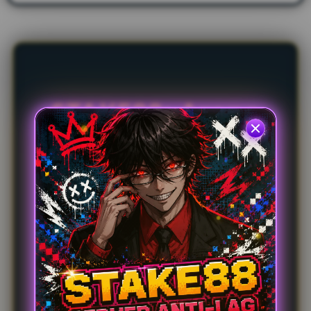
l
l
i
s
e
n
s
STAKE88: Arena
i
Bermain Daring
Kelas Atas
Dengan Koneksi
Mulus dan
Fasilitas Super