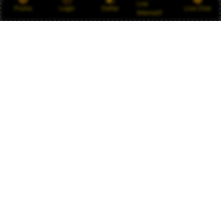
infrastruktur enkripsi dari STAKE88 menjawab
Link
Promo
Login
Daftar
Live Chat
Alternatif
keraguan saya. Link alternatifnya selalu
responsif, menjadikan pengalaman bermain jauh
lebih eksklusif dan aman.