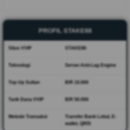
responsif.
Rasakan
kemewahan
pelayanan
sultan tanpa
PROFIL STAKE88
henti untuk
jaminan
taruhan yang
Situs VVIP
STAKE88
aman dan
eksklusif.
Teknologi
Server Anti-Lag Engine
L
i
Top Up Sultan
IDR 10.000
h
a
t
Tarik Dana VVIP
IDR 50.000
d
e
t
Metode Transaksi
Transfer Bank Lokal, E-
a
wallet, QRIS
i