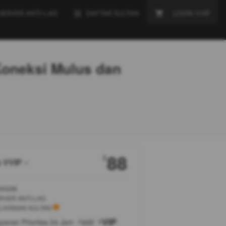
SERVER ANTI-LAG
DAFTAR SULTAN
LOGIN VVIP
Koneksi Mulus dan
88
$
 VVIP
88
s VVIP
$
SELECTED
luded:
AKE88
luded:
abunglah di STAKE88, situs game VVIP
RVER ANTI-LAG
luded:
LAYANAN SULTAN
ditenagai server anti-lag paling
onsif. Rasakan kemewahan pelayanan
ktif
VIP
yanan Prioritas 24 Jam
A
V