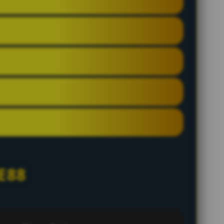
i terbaru. Kami memberikan jaminan stabilitas
serta keamanan member secara profesional.
istematis. Infrastruktur ini memastikan setiap
aman, terhindar dari kendala jaringan atau
ruh portofolio hiburan yang tersedia. Sebagai
utlak yang terus dikawal ketat oleh tim audit
Seluruh rekam jejak privasi dan transaksi saldo
gal oleh pihak yang tidak berkepentingan.
jaringan. Anda dapat mengakses halaman login
ksi internet penyedia layanan lokal tanpa
E88