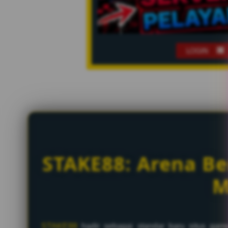
LOGIN
STAKE88: Arena Be
M
STAKE88
hadir sebagai standar baru situs ga