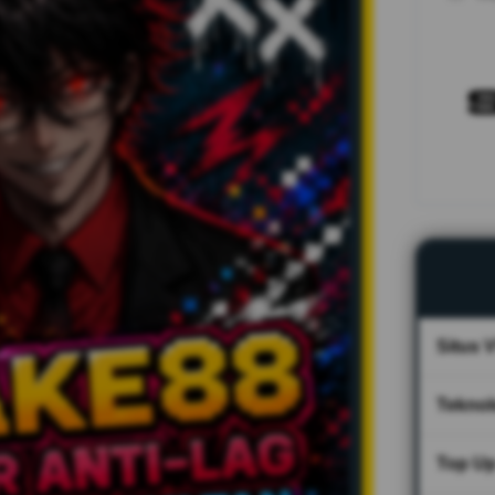
sult
yang
L
i
h
a
t
d
e
t
a
i
l
l
Situs 
i
s
Teknol
e
n
s
Top Up
i