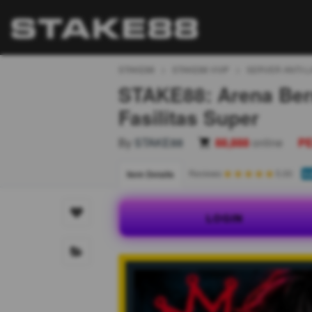
STAKE88
STAKE88 VVIP
SERVER ANTI-L
STAKE88: Arena Ber
Fasilitas Super
By
STAKE88
88,888
online
P
5.00
Reviews
5.00
Item Details
8,
stars
LOGIN