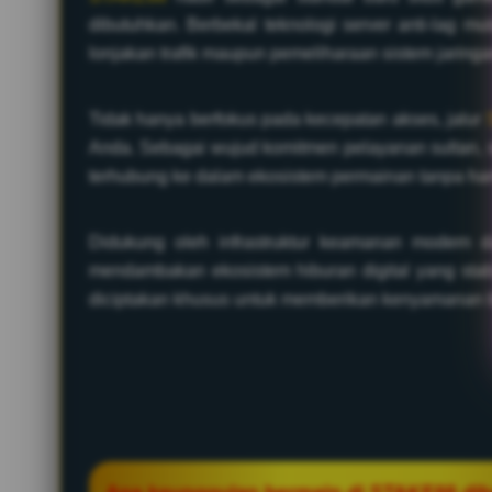
dibutuhkan. Berbekal teknologi server anti-lag mut
lonjakan trafik maupun pemeliharaan sistem jaringa
Tidak hanya berfokus pada kecepatan akses, jalur
Anda. Sebagai wujud komitmen pelayanan sultan, s
terhubung ke dalam ekosistem permainan tanpa hamb
Didukung oleh infrastruktur keamanan modern d
mendambakan ekosistem hiburan digital yang stabi
diciptakan khusus untuk memberikan kenyamanan be