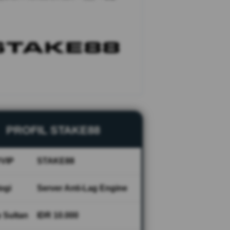
an tanpa henti untuk jaminan taruhan
 aman dan eksklusif.
PROFIL STAKE88
VVIP
STAKE88
ogi
Server Anti-Lag Engine
 Sultan
IDR 10.000