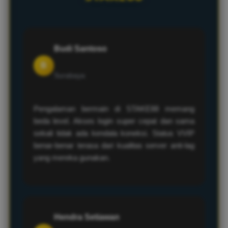
yang tidak berkepentingan.
dengan sangat cepat melalui browser
perangkat pintar maupun desktop
menggunakan koneksi internet penyedia
layanan lokal tanpa hambatan apa pun.
Budi Santoso
B
Surabaya
Pengalaman bermain di STAKE88 memang
beda level. Akses login super cepat dan sama
sekali tidak ada kendala koneksi. Status VVIP
benar-benar terasa dari kualitas server anti-lag
yang mereka gunakan.
Hendra Setiawan