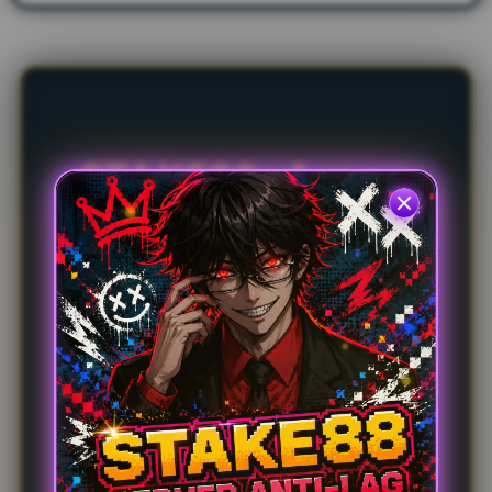
l
l
i
s
e
n
s
STAKE88: Arena
i
Bermain Daring
Kelas Atas
Dengan Koneksi
Mulus dan
Fasilitas Super