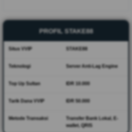
responsif.
Rasakan
kemewahan
pelayanan
sultan tanpa
PROFIL STAKE88
henti untuk
jaminan
taruhan yang
Situs VVIP
STAKE88
aman dan
eksklusif.
Teknologi
Server Anti-Lag Engine
L
i
Top Up Sultan
IDR 10.000
h
a
t
Tarik Dana VVIP
IDR 50.000
d
e
t
Metode Transaksi
Transfer Bank Lokal, E-
a
wallet, QRIS
i