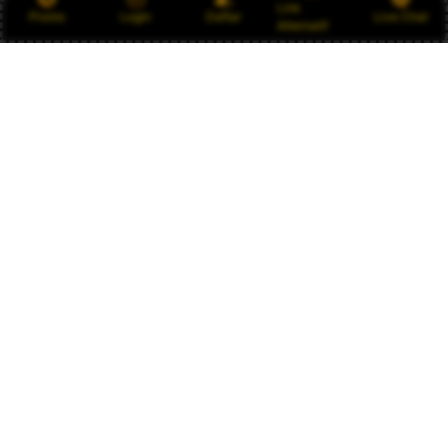
infrastruktur enkripsi dari STAKE88 menjawab
Link
Promo
Login
Daftar
Live Chat
Alternatif
keraguan saya. Link alternatifnya selalu
responsif, menjadikan pengalaman bermain jauh
lebih eksklusif dan aman.