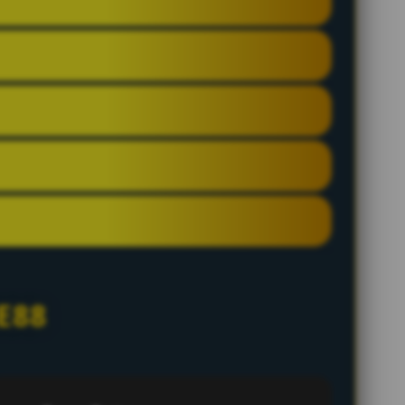
i terbaru. Kami memberikan jaminan stabilitas
serta keamanan member secara profesional.
istematis. Infrastruktur ini memastikan setiap
aman, terhindar dari kendala jaringan atau
ruh portofolio hiburan yang tersedia. Sebagai
utlak yang terus dikawal ketat oleh tim audit
Seluruh rekam jejak privasi dan transaksi saldo
gal oleh pihak yang tidak berkepentingan.
jaringan. Anda dapat mengakses halaman login
ksi internet penyedia layanan lokal tanpa
E88