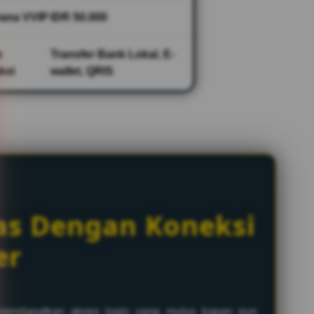
Dana VVIP
IDR 50.000
e
Transfer Bank Lokal, E-
ksi
wallet, QRIS
tas Dengan Koneksi
er
mendapatkan akses login yang mulus kapan pun