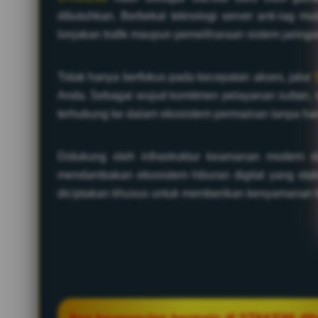
dibutuhkan. Berbekal teknologi server anti-lag mut
lonjakan trafik maupun pemeliharaan sistem jaringa
Tidak hanya berfokus pada kecepatan akses, jalur
Anda. Sebagai wujud komitmen pelayanan sultan, s
terhubung ke dalam ekosistem permainan tanpa hamb
Didukung oleh infrastruktur keamanan modern d
mendambakan ekosistem hiburan digital yang stabi
diciptakan khusus untuk memberikan kenyamanan be