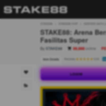
STAKE88
STAKE88 VVIP
SERVER ANTI-L
STAKE88: Arena Ber
Fasilitas Super
By
STAKE88
88,888
online
P
5.00
Reviews
5.00
Item Details
8,
stars
LOGIN