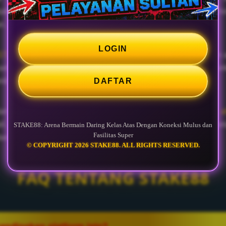
akhir, kami menjamin stabilitas permainan tingkat tinggi, se
n.
LOGIN
STAKE88 login
juga dirancang untuk menyajikan pengalaman 
etiap tautan akses resmi kami pantau dan perbarui secara ber
DAFTAR
atan teknis sedikit pun.
an proteksi data tingkat keamanan tinggi,
STAKE88 link alt
l. Perpaduan sempurna antara perlindungan privasi yang ketat
STAKE88: Arena Bermain Daring Kelas Atas Dengan Koneksi Mulus dan
Fasilitas Super
rtransaksi dan bermain secara eksklusif.
© COPYRIGHT 2026 STAKE88. ALL RIGHTS RESERVED.
FAQ TENTANG STAKE88