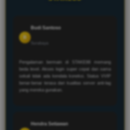
yang tidak berkepentingan.
dengan sangat cepat melalui browser
perangkat pintar maupun desktop
menggunakan koneksi internet penyedia
layanan lokal tanpa hambatan apa pun.
Budi Santoso
B
Surabaya
Pengalaman bermain di STAKE88 memang
beda level. Akses login super cepat dan sama
sekali tidak ada kendala koneksi. Status VVIP
benar-benar terasa dari kualitas server anti-lag
yang mereka gunakan.
Hendra Setiawan