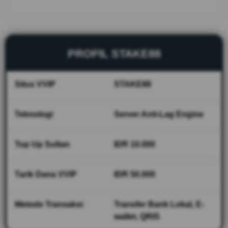
responsif.
Rasakan
kemewahan
pelayanan
sultan tanpa
PROFIL STAKE88
henti untuk
jaminan
taruhan yang
Situs VVIP
STAKE88
aman dan
eksklusif.
Teknologi
Server Anti-Lag Engine
L
i
Top Up Sultan
IDR 10.000
h
a
t
Tarik Dana VVIP
IDR 50.000
d
e
t
Metode Transaksi
Transfer Bank Lokal, E-
a
wallet, QRIS
i