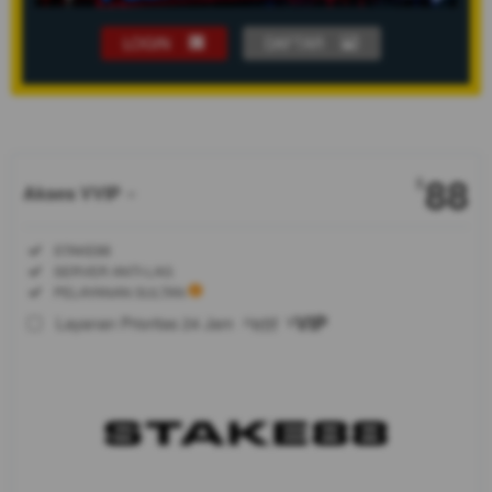
LOGIN
DAFTAR
Show More
88
$
Akses VVIP
Akses
Included:
STAKE88
VVIP
Included:
SERVER ANTI-LAG
SELECTED
Included:
PELAYANAN SULTAN
88
$
ktif
VIP
Layanan Prioritas 24 Jam
A
V
Bergabunglah
di STAKE88,
situs game
VVIP yang
ditenagai
server anti-
lag paling