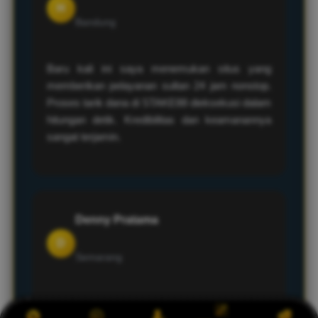
H
Bandung
Baru kali ini saya menemukan situs yang
memberikan pelayanan sultan 24 jam nonstop.
Proses tarik dana di STAKE88 dieksekusi dalam
hitungan detik. Kredibilitas dan keamanannya
sangat terjamin.
Denny Pratama
D
Semarang
Saya sangat mengutamakan privasi data, dan