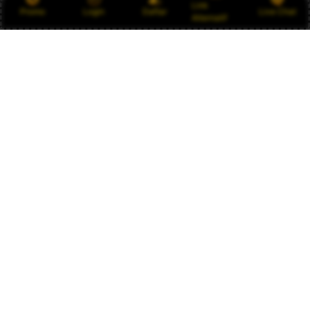
infrastruktur enkripsi dari STAKE88 menjawab
Link
Promo
Login
Daftar
Live Chat
Alternatif
keraguan saya. Link alternatifnya selalu
responsif, menjadikan pengalaman bermain jauh
lebih eksklusif dan aman.