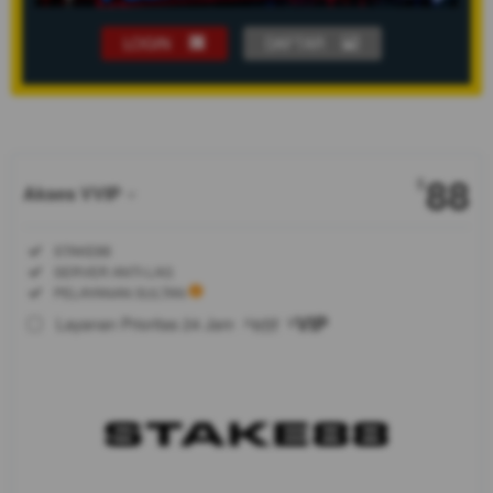
LOGIN
DAFTAR
Show More
88
$
Akses VVIP
Akses
Included:
STAKE88
VVIP
Included:
SERVER ANTI-LAG
SELECTED
Included:
PELAYANAN SULTAN
88
$
ktif
VIP
Layanan Prioritas 24 Jam
A
V
Bergabunglah
di STAKE88,
situs game
VVIP yang
ditenagai
server anti-
lag paling