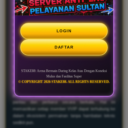
STAKE88
hadir sebagai standar baru situs game VVIP
yang dirancang khusus untuk memastikan pemain
mendapatkan akses login yang mulus kapan pun
dibutuhkan. Berbekal teknologi server anti-lag
LOGIN
mutakhir, kami menjamin stabilitas permainan tingkat
tinggi, sehingga Anda terbebas dari kekhawatiran saat
terjadi lonjakan trafik maupun pemeliharaan sistem
DAFTAR
jaringan.
Tidak hanya berfokus pada kecepatan akses, jalur
STAKE88: Arena Bermain Daring Kelas Atas Dengan Koneksi
STAKE88 login
juga dirancang untuk menyajikan
Mulus dan Fasilitas Super
pengalaman antarmuka yang sangat responsif demi
© COPYRIGHT 2026 STAKE88. ALL RIGHTS RESERVED.
kenyamanan Anda. Sebagai wujud komitmen
pelayanan sultan, setiap tautan akses resmi kami
pantau dan perbarui secara berkala. Hal ini
memastikan setiap member VVIP dapat terhubung ke
dalam ekosistem permainan tanpa hambatan teknis
sedikit pun.