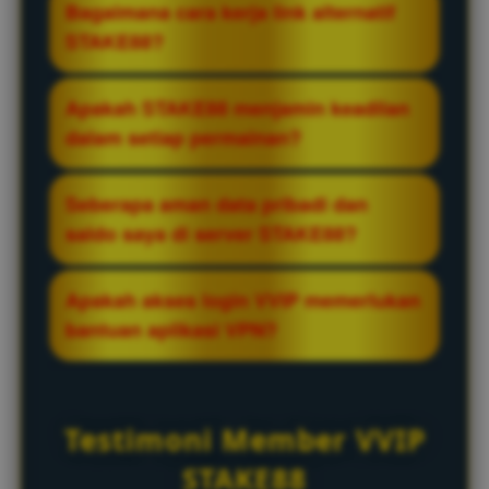
Bagaimana cara kerja link alternatif
eksklusif yang dirancang dengan teknologi
STAKE88?
server anti-lag generasi terbaru. Kami
memberikan jaminan stabilitas permainan
Akses link alternatif STAKE88 difungsikan
Apakah STAKE88 menjamin keadilan
tanpa jeda, dipadukan dengan standar
sebagai jalur privasi bebas hambatan yang
dalam setiap permainan?
pelayanan sultan yang memprioritaskan
diperbarui secara sistematis. Infrastruktur
kenyamanan serta keamanan member
ini memastikan setiap pemain kelas VVIP
Tentu saja. Kami mengimplementasikan
Seberapa aman data pribadi dan
secara profesional.
tetap dapat terhubung ke dalam
sistem Fair Play 100% dengan algoritma
saldo saya di server STAKE88?
ekosistem permainan dengan lancar dan
terverifikasi untuk seluruh portofolio
sangat aman, terhindar dari kendala
hiburan yang tersedia. Sebagai penyedia
Infrastruktur server anti-lag kami
Apakah akses login VVIP memerlukan
jaringan atau pemblokiran wilayah.
layanan berstandar sultan, integritas
didukung oleh protokol enkripsi data
bantuan aplikasi VPN?
operasional dan transparansi hasil adalah
setara perbankan yang berlapis. Seluruh
komitmen mutlak yang terus dikawal ketat
rekam jejak privasi dan transaksi saldo
Sama sekali tidak. Tim engineer kami
oleh tim audit kami.
member diproteksi secara absolut,
secara proaktif melakukan pemeliharaan
Testimoni Member VVIP
menutup rapat segala celah dari ancaman
dan optimasi routing jaringan. Anda dapat
peretasan maupun akses ilegal oleh pihak
mengakses halaman login STAKE88
STAKE88