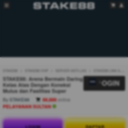
STAKE88
STAKE88 VVIP
SERVER ANTI-LAG
STAKE88 LINK ALTERNATIF
STAKE88: Arena Bermain Daring
OGIN
L
Kelas Atas Dengan Koneksi
Mulus dan Fasilitas Super
By
STAKE88
88,888
online
PELAYANAN SULTAN
LOGIN
DAFTAR