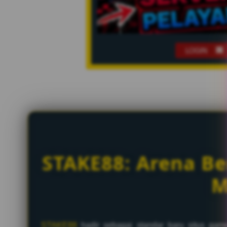
LOGIN
STAKE88: Arena Be
M
STAKE88
hadir sebagai standar baru situs ga