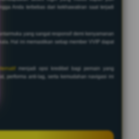
hingga Anda terbebas dari kekhawatiran saat terjadi
antarmuka yang sangat responsif demi kenyamanan
kala. Hal ini memastikan setiap member VVIP dapat
ernatif
menjadi opsi kredibel bagi pemain yang
, performa anti-lag, serta kemudahan navigasi ini