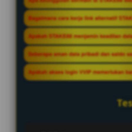
Apa keunggulan bermain di STAKE88 dib
STAKE88 merupakan situs game VVIP eksklusif 
Bagaimana cara kerja link alternatif ST
permainan tanpa jeda, dipadukan dengan sta
Akses link alternatif STAKE88 difungsikan seb
Apakah STAKE88 menjamin keadilan dal
pemain kelas VVIP tetap dapat terhubung k
pemblokiran wilayah.
Tentu saja. Kami mengimplementasikan sistem 
Seberapa aman data pribadi dan saldo s
penyedia layanan berstandar sultan, integrit
kami.
Infrastruktur server anti-lag kami didukung ol
Apakah akses login VVIP memerlukan ba
member diproteksi secara absolut, menutup ra
Sama sekali tidak. Tim engineer kami secara
STAKE88 dengan sangat cepat melalui brow
Te
hambatan apa pun.