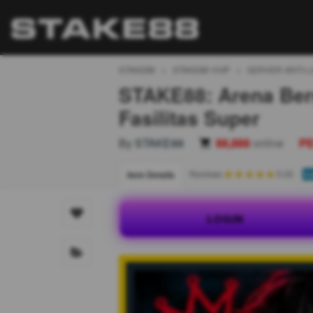
STAKE88
STAKE88 VVIP
SERVER ANTI-L
STAKE88: Arena Ber
Fasilitas Super
By
STAKE88
88,888
online
P
5.00
Reviews
5.00
Item Details
8,
stars
LOGIN