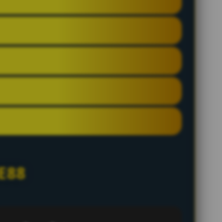
i terbaru. Kami memberikan jaminan stabilitas
serta keamanan member secara profesional.
istematis. Infrastruktur ini memastikan setiap
aman, terhindar dari kendala jaringan atau
ruh portofolio hiburan yang tersedia. Sebagai
utlak yang terus dikawal ketat oleh tim audit
Seluruh rekam jejak privasi dan transaksi saldo
gal oleh pihak yang tidak berkepentingan.
jaringan. Anda dapat mengakses halaman login
ksi internet penyedia layanan lokal tanpa
E88