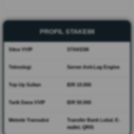
responsif.
Rasakan
kemewahan
pelayanan
sultan tanpa
PROFIL STAKE88
henti untuk
jaminan
taruhan yang
Situs VVIP
STAKE88
aman dan
eksklusif.
Teknologi
Server Anti-Lag Engine
L
i
Top Up Sultan
IDR 10.000
h
a
t
Tarik Dana VVIP
IDR 50.000
d
e
t
Metode Transaksi
Transfer Bank Lokal, E-
a
wallet, QRIS
i