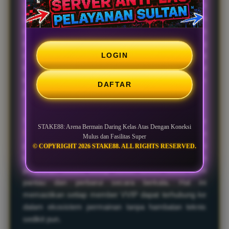
STAKE88
hadir sebagai standar baru situs game VVIP
yang dirancang khusus untuk memastikan pemain
mendapatkan akses login yang mulus kapan pun
dibutuhkan. Berbekal teknologi server anti-lag
LOGIN
mutakhir, kami menjamin stabilitas permainan tingkat
tinggi, sehingga Anda terbebas dari kekhawatiran saat
terjadi lonjakan trafik maupun pemeliharaan sistem
DAFTAR
jaringan.
Tidak hanya berfokus pada kecepatan akses, jalur
STAKE88: Arena Bermain Daring Kelas Atas Dengan Koneksi
STAKE88 login
juga dirancang untuk menyajikan
Mulus dan Fasilitas Super
pengalaman antarmuka yang sangat responsif demi
© COPYRIGHT 2026 STAKE88. ALL RIGHTS RESERVED.
kenyamanan Anda. Sebagai wujud komitmen
pelayanan sultan, setiap tautan akses resmi kami
pantau dan perbarui secara berkala. Hal ini
memastikan setiap member VVIP dapat terhubung ke
dalam ekosistem permainan tanpa hambatan teknis
sedikit pun.