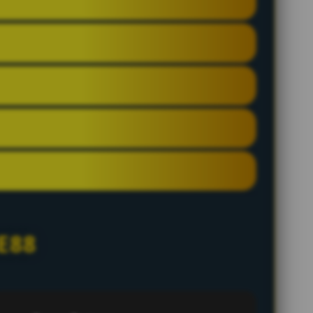
i terbaru. Kami memberikan jaminan stabilitas
serta keamanan member secara profesional.
istematis. Infrastruktur ini memastikan setiap
aman, terhindar dari kendala jaringan atau
ruh portofolio hiburan yang tersedia. Sebagai
utlak yang terus dikawal ketat oleh tim audit
Seluruh rekam jejak privasi dan transaksi saldo
gal oleh pihak yang tidak berkepentingan.
jaringan. Anda dapat mengakses halaman login
ksi internet penyedia layanan lokal tanpa
E88