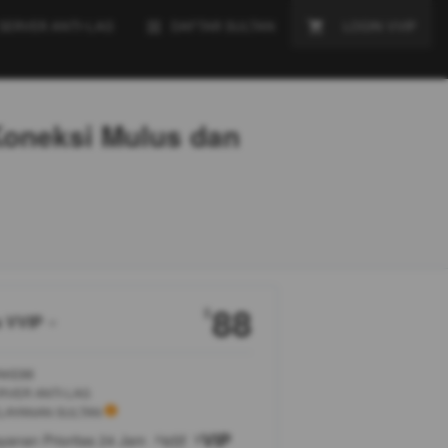
SERVER ANTI-LAG
DAFTAR SULTAN
LOGIN VVIP
Koneksi Mulus dan
88
$
 VVIP
88
s VVIP
$
SELECTED
luded:
AKE88
luded:
abunglah di STAKE88, situs game VVIP
RVER ANTI-LAG
luded:
LAYANAN SULTAN
ditenagai server anti-lag paling
onsif. Rasakan kemewahan pelayanan
ktif
VIP
yanan Prioritas 24 Jam
A
V