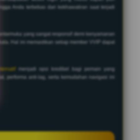
hingga Anda terbebas dari kekhawatiran saat terjadi
antarmuka yang sangat responsif demi kenyamanan
kala. Hal ini memastikan setiap member VVIP dapat
ernatif
menjadi opsi kredibel bagi pemain yang
, performa anti-lag, serta kemudahan navigasi ini