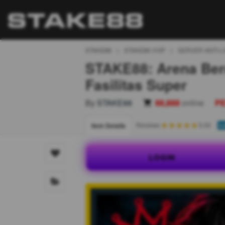
STAKE88
STAKE88 VVIP
SERVER ANTI-L
STAKE88: Arena Ber
Fasilitas Super
By
STAKE88
88,888
online
P
5.00
Reviews
5.00
Item Details
8,
stars
LOGIN