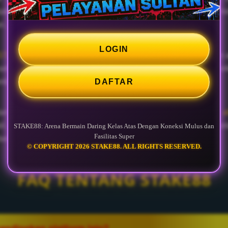
akhir, kami menjamin stabilitas permainan tingkat tinggi, se
n.
LOGIN
STAKE88 login
juga dirancang untuk menyajikan pengalaman 
etiap tautan akses resmi kami pantau dan perbarui secara ber
DAFTAR
atan teknis sedikit pun.
an proteksi data tingkat keamanan tinggi,
STAKE88 link alt
l. Perpaduan sempurna antara perlindungan privasi yang ketat
STAKE88: Arena Bermain Daring Kelas Atas Dengan Koneksi Mulus dan
Fasilitas Super
rtransaksi dan bermain secara eksklusif.
© COPYRIGHT 2026 STAKE88. ALL RIGHTS RESERVED.
FAQ TENTANG STAKE88