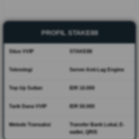
responsif.
Rasakan
kemewahan
pelayanan
sultan tanpa
PROFIL STAKE88
henti untuk
jaminan
taruhan yang
Situs VVIP
STAKE88
aman dan
eksklusif.
Teknologi
Server Anti-Lag Engine
L
i
Top Up Sultan
IDR 10.000
h
a
t
Tarik Dana VVIP
IDR 50.000
d
e
t
Metode Transaksi
Transfer Bank Lokal, E-
a
wallet, QRIS
i