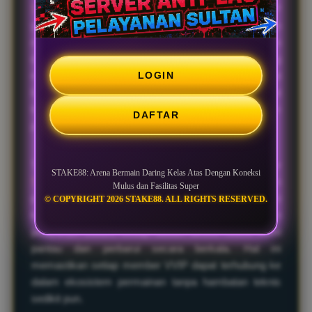
STAKE88
hadir sebagai standar baru situs game VVIP
yang dirancang khusus untuk memastikan pemain
mendapatkan akses login yang mulus kapan pun
dibutuhkan. Berbekal teknologi server anti-lag
LOGIN
mutakhir, kami menjamin stabilitas permainan tingkat
tinggi, sehingga Anda terbebas dari kekhawatiran saat
terjadi lonjakan trafik maupun pemeliharaan sistem
DAFTAR
jaringan.
Tidak hanya berfokus pada kecepatan akses, jalur
STAKE88: Arena Bermain Daring Kelas Atas Dengan Koneksi
STAKE88 login
juga dirancang untuk menyajikan
Mulus dan Fasilitas Super
pengalaman antarmuka yang sangat responsif demi
© COPYRIGHT 2026 STAKE88. ALL RIGHTS RESERVED.
kenyamanan Anda. Sebagai wujud komitmen
pelayanan sultan, setiap tautan akses resmi kami
pantau dan perbarui secara berkala. Hal ini
memastikan setiap member VVIP dapat terhubung ke
dalam ekosistem permainan tanpa hambatan teknis
sedikit pun.