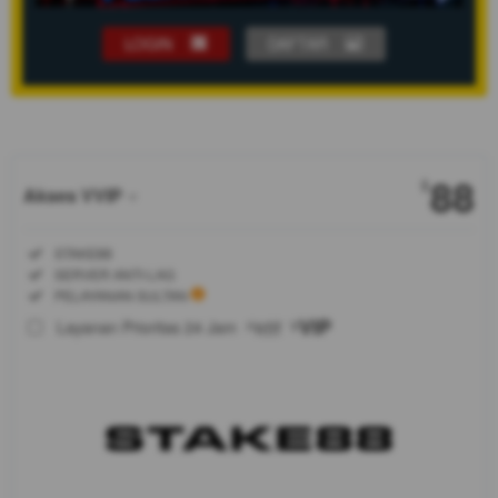
LOGIN
DAFTAR
Show More
88
$
Akses VVIP
Akses
Included:
STAKE88
VVIP
Included:
SERVER ANTI-LAG
SELECTED
Included:
PELAYANAN SULTAN
88
$
ktif
VIP
Layanan Prioritas 24 Jam
A
V
Bergabunglah
di STAKE88,
situs game
VVIP yang
ditenagai
server anti-
lag paling