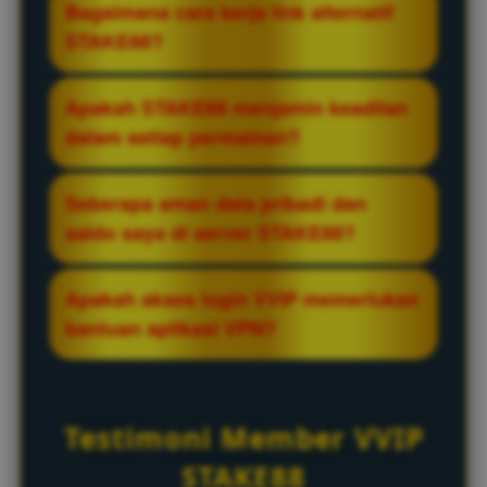
Bagaimana cara kerja link alternatif
eksklusif yang dirancang dengan teknologi
STAKE88?
server anti-lag generasi terbaru. Kami
memberikan jaminan stabilitas permainan
Akses link alternatif STAKE88 difungsikan
Apakah STAKE88 menjamin keadilan
tanpa jeda, dipadukan dengan standar
sebagai jalur privasi bebas hambatan yang
dalam setiap permainan?
pelayanan sultan yang memprioritaskan
diperbarui secara sistematis. Infrastruktur
kenyamanan serta keamanan member
ini memastikan setiap pemain kelas VVIP
Tentu saja. Kami mengimplementasikan
Seberapa aman data pribadi dan
secara profesional.
tetap dapat terhubung ke dalam
sistem Fair Play 100% dengan algoritma
saldo saya di server STAKE88?
ekosistem permainan dengan lancar dan
terverifikasi untuk seluruh portofolio
sangat aman, terhindar dari kendala
hiburan yang tersedia. Sebagai penyedia
Infrastruktur server anti-lag kami
Apakah akses login VVIP memerlukan
jaringan atau pemblokiran wilayah.
layanan berstandar sultan, integritas
didukung oleh protokol enkripsi data
bantuan aplikasi VPN?
operasional dan transparansi hasil adalah
setara perbankan yang berlapis. Seluruh
komitmen mutlak yang terus dikawal ketat
rekam jejak privasi dan transaksi saldo
Sama sekali tidak. Tim engineer kami
oleh tim audit kami.
member diproteksi secara absolut,
secara proaktif melakukan pemeliharaan
Testimoni Member VVIP
menutup rapat segala celah dari ancaman
dan optimasi routing jaringan. Anda dapat
peretasan maupun akses ilegal oleh pihak
mengakses halaman login STAKE88
STAKE88