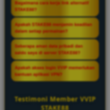
Bagaimana cara kerja link alternatif
eksklusif yang dirancang dengan teknologi
STAKE88?
server anti-lag generasi terbaru. Kami
memberikan jaminan stabilitas permainan
Akses link alternatif STAKE88 difungsikan
Apakah STAKE88 menjamin keadilan
tanpa jeda, dipadukan dengan standar
sebagai jalur privasi bebas hambatan yang
dalam setiap permainan?
pelayanan sultan yang memprioritaskan
diperbarui secara sistematis. Infrastruktur
kenyamanan serta keamanan member
ini memastikan setiap pemain kelas VVIP
Tentu saja. Kami mengimplementasikan
Seberapa aman data pribadi dan
secara profesional.
tetap dapat terhubung ke dalam
sistem Fair Play 100% dengan algoritma
saldo saya di server STAKE88?
ekosistem permainan dengan lancar dan
terverifikasi untuk seluruh portofolio
sangat aman, terhindar dari kendala
hiburan yang tersedia. Sebagai penyedia
Infrastruktur server anti-lag kami
Apakah akses login VVIP memerlukan
jaringan atau pemblokiran wilayah.
layanan berstandar sultan, integritas
didukung oleh protokol enkripsi data
bantuan aplikasi VPN?
operasional dan transparansi hasil adalah
setara perbankan yang berlapis. Seluruh
komitmen mutlak yang terus dikawal ketat
rekam jejak privasi dan transaksi saldo
Sama sekali tidak. Tim engineer kami
oleh tim audit kami.
member diproteksi secara absolut,
secara proaktif melakukan pemeliharaan
Testimoni Member VVIP
menutup rapat segala celah dari ancaman
dan optimasi routing jaringan. Anda dapat
peretasan maupun akses ilegal oleh pihak
mengakses halaman login STAKE88
STAKE88