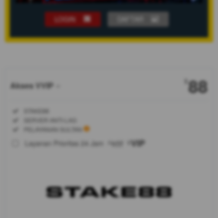
LOGIN
DAFTAR
Show More
88
$
Akses VVIP
Akses
Included:
STAKE88
VVIP
Included:
SERVER ANTI-LAG
SELECTED
Included:
PELAYANAN SULTAN
88
$
ktif
VIP
Layanan Prioritas 24 Jam
A
V
Bergabunglah
di STAKE88,
situs game
VVIP yang
ditenagai
server anti-
lag paling