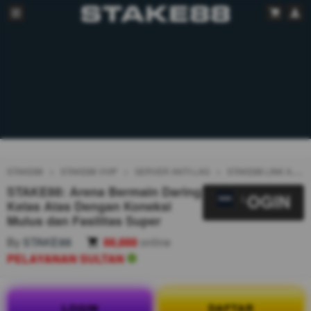
STAKE88
STAKE88 VVIP
SERVER ANTI-LAG
STAKE88 LINK ALTERNATIF
STAKE88: Arena Bermain Daring
OGIN
L
Kelas Atas Dengan Koneksi
Mulus dan Fasilitas Super
By
STAKE88
88,888
online
PELAYANAN SULTAN
LOGIN
DAFTAR