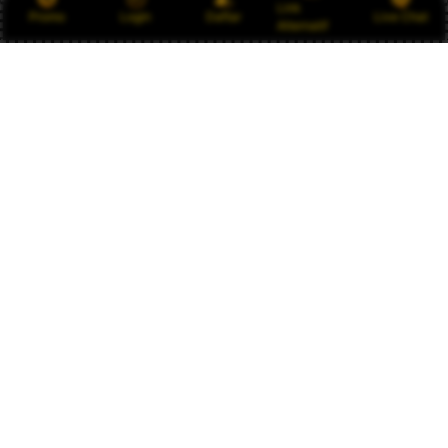
infrastruktur enkripsi dari STAKE88 menjawab
Link
Promo
Login
Daftar
Live Chat
Alternatif
keraguan saya. Link alternatifnya selalu
responsif, menjadikan pengalaman bermain jauh
lebih eksklusif dan aman.