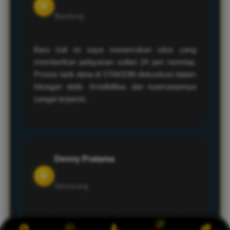
H
Bandung
Baru kali ini saya menemukan situs yang
memberikan pelayanan sultan 24 jam nonstop.
Proses tarik dana di STAKE88 dieksekusi dalam
hitungan detik. Kredibilitas dan keamanannya
sangat terjamin.
Denny Pratama
D
Semarang
Saya sangat mengutamakan privasi data, dan