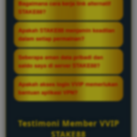
Bagaimana cara kerja link alternatif
eksklusif yang dirancang dengan teknologi
STAKE88?
server anti-lag generasi terbaru. Kami
memberikan jaminan stabilitas permainan
Akses link alternatif STAKE88 difungsikan
Apakah STAKE88 menjamin keadilan
tanpa jeda, dipadukan dengan standar
sebagai jalur privasi bebas hambatan yang
dalam setiap permainan?
pelayanan sultan yang memprioritaskan
diperbarui secara sistematis. Infrastruktur
kenyamanan serta keamanan member
ini memastikan setiap pemain kelas VVIP
Tentu saja. Kami mengimplementasikan
Seberapa aman data pribadi dan
secara profesional.
tetap dapat terhubung ke dalam
sistem Fair Play 100% dengan algoritma
saldo saya di server STAKE88?
ekosistem permainan dengan lancar dan
terverifikasi untuk seluruh portofolio
sangat aman, terhindar dari kendala
hiburan yang tersedia. Sebagai penyedia
Infrastruktur server anti-lag kami
Apakah akses login VVIP memerlukan
jaringan atau pemblokiran wilayah.
layanan berstandar sultan, integritas
didukung oleh protokol enkripsi data
bantuan aplikasi VPN?
operasional dan transparansi hasil adalah
setara perbankan yang berlapis. Seluruh
komitmen mutlak yang terus dikawal ketat
rekam jejak privasi dan transaksi saldo
Sama sekali tidak. Tim engineer kami
oleh tim audit kami.
member diproteksi secara absolut,
secara proaktif melakukan pemeliharaan
Testimoni Member VVIP
menutup rapat segala celah dari ancaman
dan optimasi routing jaringan. Anda dapat
peretasan maupun akses ilegal oleh pihak
mengakses halaman login STAKE88
STAKE88