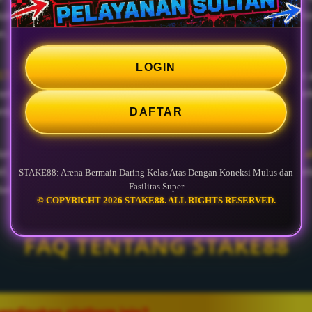
akhir, kami menjamin stabilitas permainan tingkat tinggi, se
n.
LOGIN
STAKE88 login
juga dirancang untuk menyajikan pengalaman 
etiap tautan akses resmi kami pantau dan perbarui secara ber
DAFTAR
atan teknis sedikit pun.
an proteksi data tingkat keamanan tinggi,
STAKE88 link alt
l. Perpaduan sempurna antara perlindungan privasi yang ketat
STAKE88: Arena Bermain Daring Kelas Atas Dengan Koneksi Mulus dan
Fasilitas Super
rtransaksi dan bermain secara eksklusif.
© COPYRIGHT 2026 STAKE88. ALL RIGHTS RESERVED.
FAQ TENTANG STAKE88