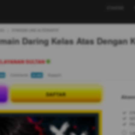
STAKE88
AG
STAKE88 LINK ALTERNATIF
main Daring Kelas Atas Dengan 
ELAYANAN SULTAN
Comments
Support
888
28.888
DAFTAR
Akses
Akse
Inc
ST
Inc
Berg
SE
Inc
PE
yang 
resp
La