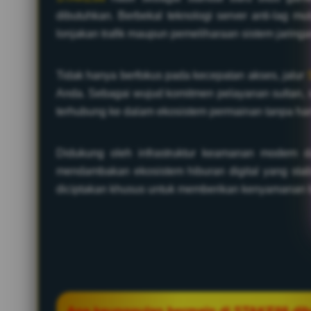
dibutuhkan. Berbekal teknologi server anti-lag mut
lonjakan trafik maupun pemeliharaan sistem jaringa
Tidak hanya berfokus pada kecepatan akses, jalur
Anda. Sebagai wujud komitmen pelayanan sultan, s
terhubung ke dalam ekosistem permainan tanpa hamb
Didukung oleh infrastruktur keamanan modern d
mendambakan ekosistem hiburan digital yang stabi
diciptakan khusus untuk memberikan kenyamanan be