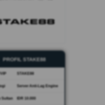
an tanpa henti untuk jaminan taruhan
 aman dan eksklusif.
PROFIL STAKE88
VVIP
STAKE88
ogi
Server Anti-Lag Engine
 Sultan
IDR 10.000