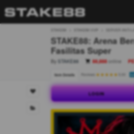
STAKE88
STAKE88 VVIP
SERVER ANTI-L
STAKE88: Arena Ber
Fasilitas Super
By
STAKE88
88,888
online
P
5.00
Reviews
5.00
Item Details
8,
stars
LOGIN