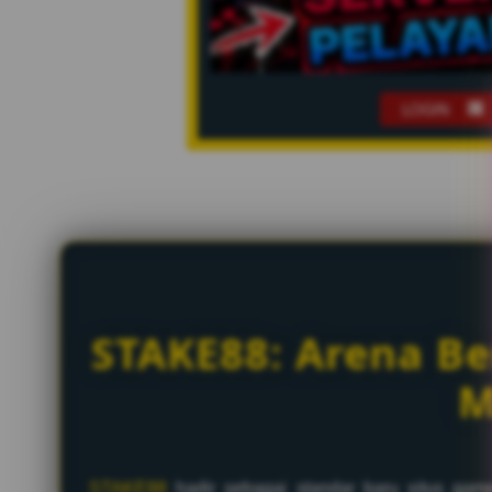
LOGIN
STAKE88: Arena Be
M
STAKE88
hadir sebagai standar baru situs ga