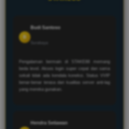
yang tidak berkepentingan.
dengan sangat cepat melalui browser
perangkat pintar maupun desktop
menggunakan koneksi internet penyedia
layanan lokal tanpa hambatan apa pun.
Budi Santoso
B
Surabaya
Pengalaman bermain di STAKE88 memang
beda level. Akses login super cepat dan sama
sekali tidak ada kendala koneksi. Status VVIP
benar-benar terasa dari kualitas server anti-lag
yang mereka gunakan.
Hendra Setiawan