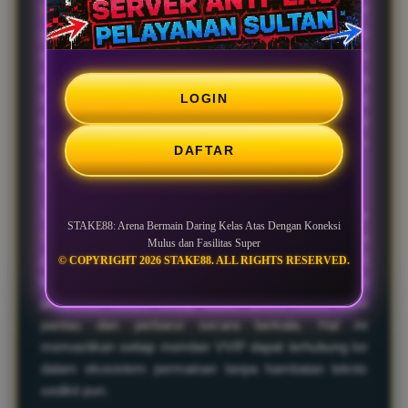
STAKE88
hadir sebagai standar baru situs game VVIP
yang dirancang khusus untuk memastikan pemain
mendapatkan akses login yang mulus kapan pun
dibutuhkan. Berbekal teknologi server anti-lag
LOGIN
mutakhir, kami menjamin stabilitas permainan tingkat
tinggi, sehingga Anda terbebas dari kekhawatiran saat
terjadi lonjakan trafik maupun pemeliharaan sistem
DAFTAR
jaringan.
Tidak hanya berfokus pada kecepatan akses, jalur
STAKE88: Arena Bermain Daring Kelas Atas Dengan Koneksi
STAKE88 login
juga dirancang untuk menyajikan
Mulus dan Fasilitas Super
pengalaman antarmuka yang sangat responsif demi
© COPYRIGHT 2026 STAKE88. ALL RIGHTS RESERVED.
kenyamanan Anda. Sebagai wujud komitmen
pelayanan sultan, setiap tautan akses resmi kami
pantau dan perbarui secara berkala. Hal ini
memastikan setiap member VVIP dapat terhubung ke
dalam ekosistem permainan tanpa hambatan teknis
sedikit pun.