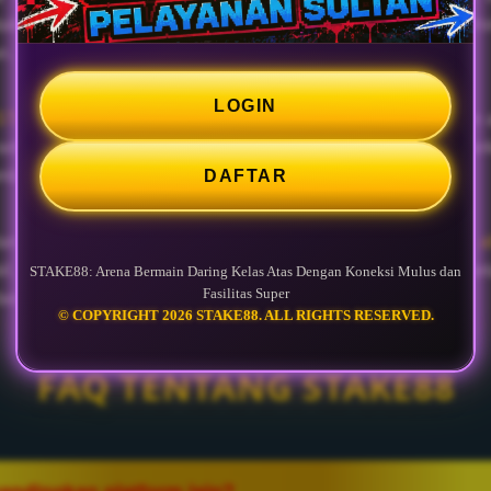
akhir, kami menjamin stabilitas permainan tingkat tinggi, se
n.
LOGIN
STAKE88 login
juga dirancang untuk menyajikan pengalaman 
etiap tautan akses resmi kami pantau dan perbarui secara ber
DAFTAR
atan teknis sedikit pun.
an proteksi data tingkat keamanan tinggi,
STAKE88 link alt
l. Perpaduan sempurna antara perlindungan privasi yang ketat
STAKE88: Arena Bermain Daring Kelas Atas Dengan Koneksi Mulus dan
Fasilitas Super
rtransaksi dan bermain secara eksklusif.
© COPYRIGHT 2026 STAKE88. ALL RIGHTS RESERVED.
FAQ TENTANG STAKE88