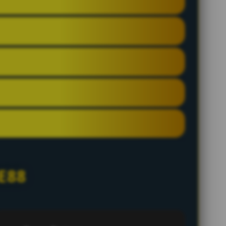
i terbaru. Kami memberikan jaminan stabilitas
serta keamanan member secara profesional.
istematis. Infrastruktur ini memastikan setiap
aman, terhindar dari kendala jaringan atau
ruh portofolio hiburan yang tersedia. Sebagai
utlak yang terus dikawal ketat oleh tim audit
Seluruh rekam jejak privasi dan transaksi saldo
gal oleh pihak yang tidak berkepentingan.
jaringan. Anda dapat mengakses halaman login
ksi internet penyedia layanan lokal tanpa
E88