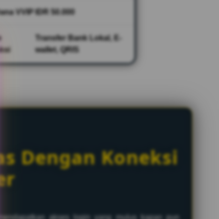
Dana VVIP
IDR 50.000
e
Transfer Bank Lokal, E-
ksi
wallet, QRIS
tas Dengan Koneksi
er
mendapatkan akses login yang mulus kapan pun