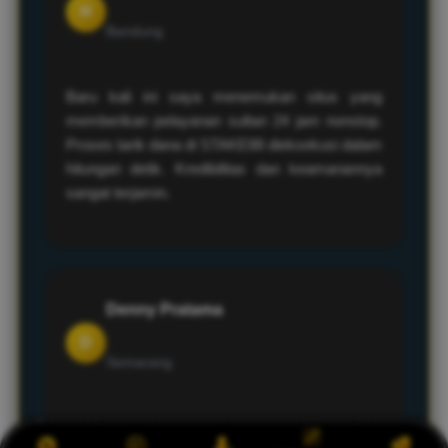
H
Bandung
Baru kali ini saya menemukan situs yang
memberikan pelayanan sultan 24 jam nonstop.
Proses tarik dana di STAKE88 dieksekusi dalam
hitungan detik. Kredibilitas dan keamanannya
sangat terjamin.
Denny Pratama
D
Semarang
Saya sangat mengutamakan privasi data, dan