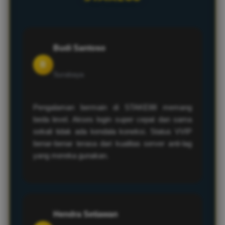
yang tidak berkepentingan.
dengan sangat cepat melalui browser
perangkat pintar maupun desktop
menggunakan koneksi internet penyedia
layanan lokal tanpa hambatan apa pun.
Budi Santoso
B
Surabaya
Pengalaman bermain di STAKE88 memang
beda level. Akses login super cepat dan sama
sekali tidak ada kendala koneksi. Status VVIP
benar-benar terasa dari kualitas server anti-lag
yang mereka gunakan.
Hendra Setiawan