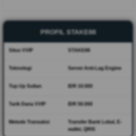
responsif.
Rasakan
kemewahan
pelayanan
sultan tanpa
PROFIL STAKE88
henti untuk
jaminan
taruhan yang
Situs VVIP
STAKE88
aman dan
eksklusif.
Teknologi
Server Anti-Lag Engine
L
i
Top Up Sultan
IDR 10.000
h
a
t
Tarik Dana VVIP
IDR 50.000
d
e
t
Metode Transaksi
Transfer Bank Lokal, E-
a
wallet, QRIS
i