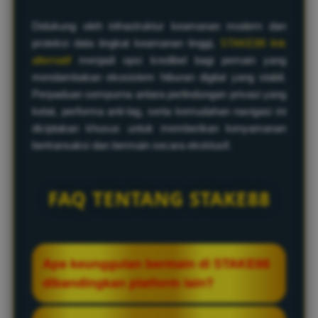
Didukung oleh infrastruktur keamanan modern dan
proteksi data tingkat keamanan tinggi,
STAKE88 link
alternatif
menjadi opsi kredibel bagi pemain yang
mendambakan ekosistem hiburan digital yang stabil.
Perpaduan sempurna antara perlindungan privasi yang
ketat, performa anti-lag, serta kemudahan navigasi ini
diciptakan khusus untuk memberikan kenyamanan
bertransaksi dan bermain secara eksklusif.
FAQ TENTANG STAKE88
Apa keunggulan bermain di STAKE88
dibandingkan platform lain?
STAKE88 merupakan situs game VVIP