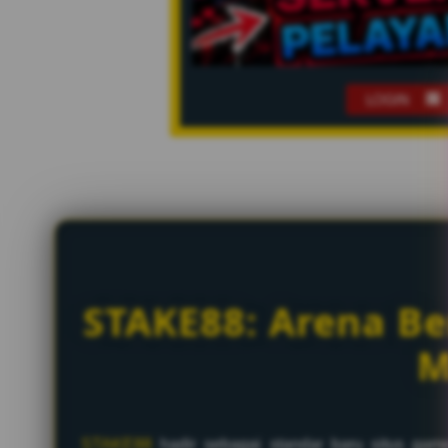
LOGIN
STAKE88: Arena Be
M
STAKE88
hadir sebagai standar baru situs ga