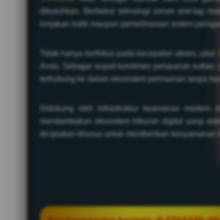
dibutuhkan. Berbekal teknologi server anti-lag mut
lonjakan trafik maupun pemeliharaan sistem jaringa
Tidak hanya berfokus pada kecepatan akses, jalur
Anda. Sebagai wujud komitmen pelayanan sultan, s
terhubung ke dalam ekosistem permainan tanpa hamb
Didukung oleh infrastruktur keamanan modern d
mendambakan ekosistem hiburan digital yang stabi
diciptakan khusus untuk memberikan kenyamanan be