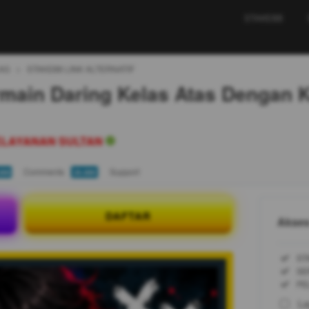
STAKE88
AG
STAKE88 LINK ALTERNATIF
main Daring Kelas Atas Dengan 
ELAYANAN SULTAN
Comments
Support
888
28.888
DAFTAR
Akses
Akse
Inc
ST
Inc
Berg
SE
Inc
PE
yang 
resp
La