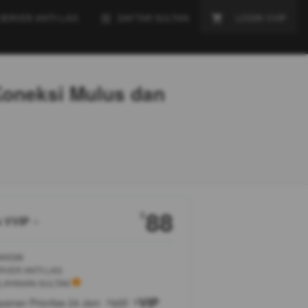
SERVER ANTI-LAG
DAFTAR SULTAN
LOGIN VVIP
Koneksi Mulus dan
88
$
 VVIP
88
s VVIP
$
SELECTED
luded:
AKE88
luded:
abunglah di STAKE88, situs game VVIP
RVER ANTI-LAG
luded:
LAYANAN SULTAN
ditenagai server anti-lag paling
onsif. Rasakan kemewahan pelayanan
ktif
VIP
yanan Prioritas 24 Jam
A
V