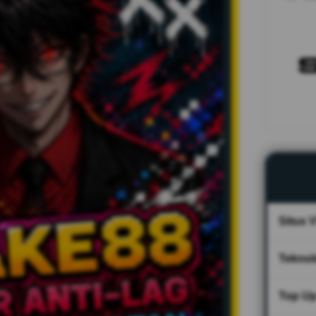
sult
yang
L
i
h
a
t
d
e
t
a
i
l
l
Situs 
i
s
Teknol
e
n
s
Top Up
i