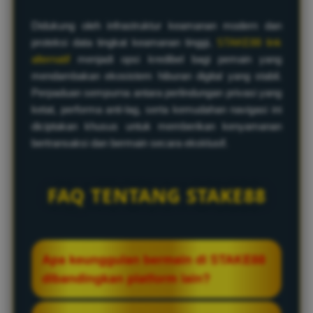
Didukung oleh infrastruktur keamanan modern dan
proteksi data tingkat keamanan tinggi,
STAKE88 link
alternatif
menjadi opsi kredibel bagi pemain yang
mendambakan ekosistem hiburan digital yang stabil.
Perpaduan sempurna antara perlindungan privasi yang
ketat, performa anti-lag, serta kemudahan navigasi ini
diciptakan khusus untuk memberikan kenyamanan
bertransaksi dan bermain secara eksklusif.
FAQ TENTANG STAKE88
Apa keunggulan bermain di STAKE88
dibandingkan platform lain?
STAKE88 merupakan situs game VVIP