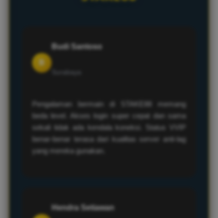
yang tidak berkepentingan.
dengan sangat cepat melalui browser
perangkat pintar maupun desktop
menggunakan koneksi internet penyedia
layanan lokal tanpa hambatan apa pun.
Budi Santoso
B
Surabaya
Pengalaman bermain di STAKE88 memang
beda level. Akses login super cepat dan sama
sekali tidak ada kendala koneksi. Status VVIP
benar-benar terasa dari kualitas server anti-lag
yang mereka gunakan.
Hendra Setiawan