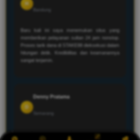
H
Bandung
Baru kali ini saya menemukan situs yang
memberikan pelayanan sultan 24 jam nonstop.
Proses tarik dana di STAKE88 dieksekusi dalam
hitungan detik. Kredibilitas dan keamanannya
sangat terjamin.
Denny Pratama
D
Semarang
Saya sangat mengutamakan privasi data, dan