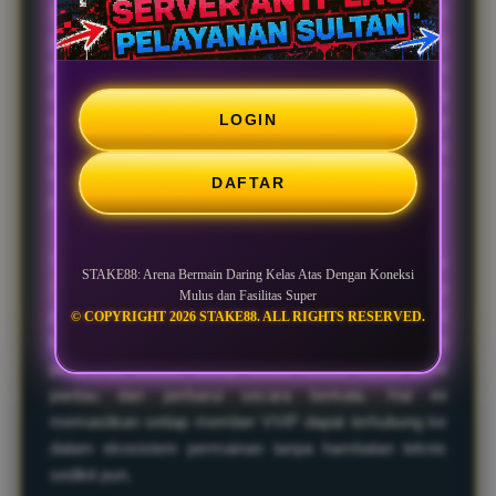
STAKE88
hadir sebagai standar baru situs game VVIP
yang dirancang khusus untuk memastikan pemain
mendapatkan akses login yang mulus kapan pun
dibutuhkan. Berbekal teknologi server anti-lag
LOGIN
mutakhir, kami menjamin stabilitas permainan tingkat
tinggi, sehingga Anda terbebas dari kekhawatiran saat
terjadi lonjakan trafik maupun pemeliharaan sistem
DAFTAR
jaringan.
Tidak hanya berfokus pada kecepatan akses, jalur
STAKE88: Arena Bermain Daring Kelas Atas Dengan Koneksi
STAKE88 login
juga dirancang untuk menyajikan
Mulus dan Fasilitas Super
pengalaman antarmuka yang sangat responsif demi
© COPYRIGHT 2026 STAKE88. ALL RIGHTS RESERVED.
kenyamanan Anda. Sebagai wujud komitmen
pelayanan sultan, setiap tautan akses resmi kami
pantau dan perbarui secara berkala. Hal ini
memastikan setiap member VVIP dapat terhubung ke
dalam ekosistem permainan tanpa hambatan teknis
sedikit pun.