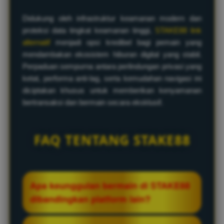
Didukung oleh infrastruktur keamanan modern dan
proteksi data tingkat keamanan tinggi,
STAKE88 link
alternatif
menjadi opsi kredibel bagi pemain yang
mendambakan ekosistem hiburan digital yang stabil.
Perpaduan sempurna antara perlindungan privasi yang
ketat, performa anti-lag, serta kemudahan navigasi ini
diciptakan khusus untuk memberikan kenyamanan
bertransaksi dan bermain secara eksklusif.
FAQ TENTANG STAKE88
Apa keunggulan bermain di STAKE88
dibandingkan platform lain?
STAKE88 merupakan situs game VVIP