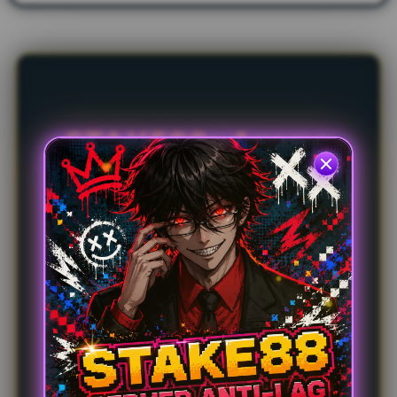
l
l
i
s
e
n
s
STAKE88: Arena
i
Bermain Daring
Kelas Atas
Dengan Koneksi
Mulus dan
Fasilitas Super