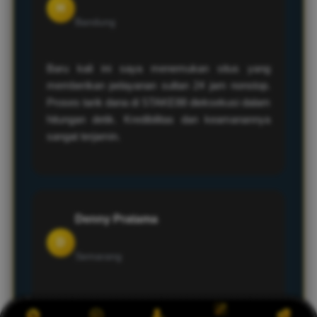
H
Bandung
Baru kali ini saya menemukan situs yang
memberikan pelayanan sultan 24 jam nonstop.
Proses tarik dana di STAKE88 dieksekusi dalam
hitungan detik. Kredibilitas dan keamanannya
sangat terjamin.
Denny Pratama
D
Semarang
Saya sangat mengutamakan privasi data, dan