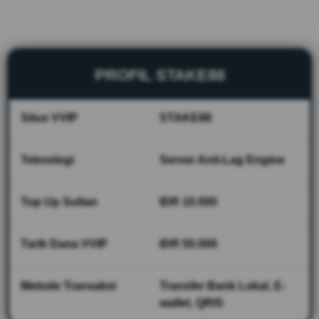
responsif.
Rasakan
kemewahan
pelayanan
sultan tanpa
PROFIL STAKE88
henti untuk
jaminan
taruhan yang
Situs VVIP
STAKE88
aman dan
eksklusif.
Teknologi
Server Anti-Lag Engine
L
i
Top Up Sultan
IDR 10.000
h
a
t
Tarik Dana VVIP
IDR 50.000
d
e
t
Metode Transaksi
Transfer Bank Lokal, E-
a
wallet, QRIS
i