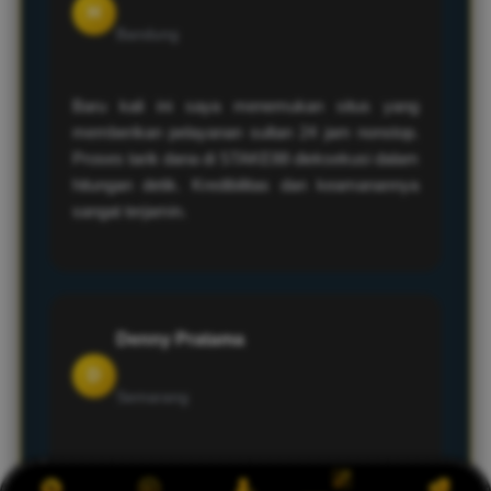
H
Bandung
Baru kali ini saya menemukan situs yang
memberikan pelayanan sultan 24 jam nonstop.
Proses tarik dana di STAKE88 dieksekusi dalam
hitungan detik. Kredibilitas dan keamanannya
sangat terjamin.
Denny Pratama
D
Semarang
Saya sangat mengutamakan privasi data, dan