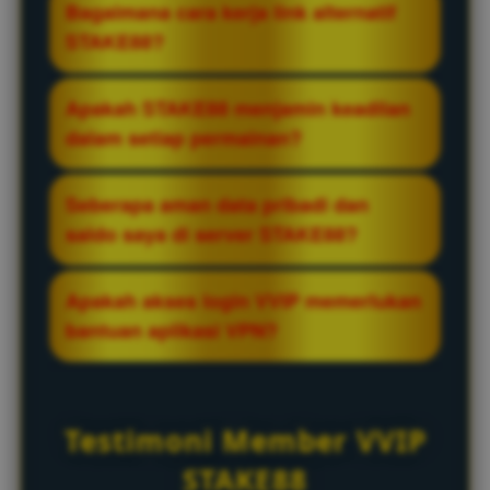
Bagaimana cara kerja link alternatif
eksklusif yang dirancang dengan teknologi
STAKE88?
server anti-lag generasi terbaru. Kami
memberikan jaminan stabilitas permainan
Akses link alternatif STAKE88 difungsikan
Apakah STAKE88 menjamin keadilan
tanpa jeda, dipadukan dengan standar
sebagai jalur privasi bebas hambatan yang
dalam setiap permainan?
pelayanan sultan yang memprioritaskan
diperbarui secara sistematis. Infrastruktur
kenyamanan serta keamanan member
ini memastikan setiap pemain kelas VVIP
Tentu saja. Kami mengimplementasikan
Seberapa aman data pribadi dan
secara profesional.
tetap dapat terhubung ke dalam
sistem Fair Play 100% dengan algoritma
saldo saya di server STAKE88?
ekosistem permainan dengan lancar dan
terverifikasi untuk seluruh portofolio
sangat aman, terhindar dari kendala
hiburan yang tersedia. Sebagai penyedia
Infrastruktur server anti-lag kami
Apakah akses login VVIP memerlukan
jaringan atau pemblokiran wilayah.
layanan berstandar sultan, integritas
didukung oleh protokol enkripsi data
bantuan aplikasi VPN?
operasional dan transparansi hasil adalah
setara perbankan yang berlapis. Seluruh
komitmen mutlak yang terus dikawal ketat
rekam jejak privasi dan transaksi saldo
Sama sekali tidak. Tim engineer kami
oleh tim audit kami.
member diproteksi secara absolut,
secara proaktif melakukan pemeliharaan
Testimoni Member VVIP
menutup rapat segala celah dari ancaman
dan optimasi routing jaringan. Anda dapat
peretasan maupun akses ilegal oleh pihak
mengakses halaman login STAKE88
STAKE88