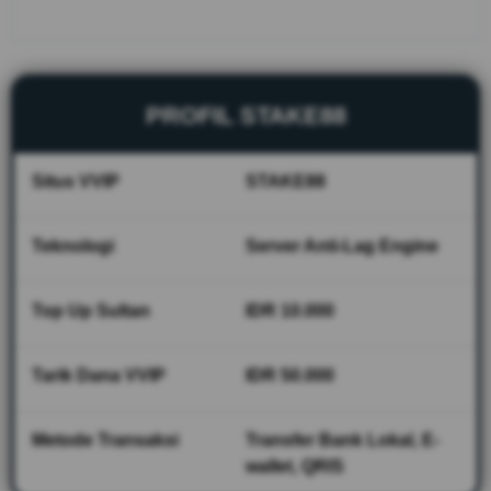
responsif.
Rasakan
kemewahan
pelayanan
sultan tanpa
PROFIL STAKE88
henti untuk
jaminan
taruhan yang
Situs VVIP
STAKE88
aman dan
eksklusif.
Teknologi
Server Anti-Lag Engine
L
i
Top Up Sultan
IDR 10.000
h
a
t
Tarik Dana VVIP
IDR 50.000
d
e
t
Metode Transaksi
Transfer Bank Lokal, E-
a
wallet, QRIS
i