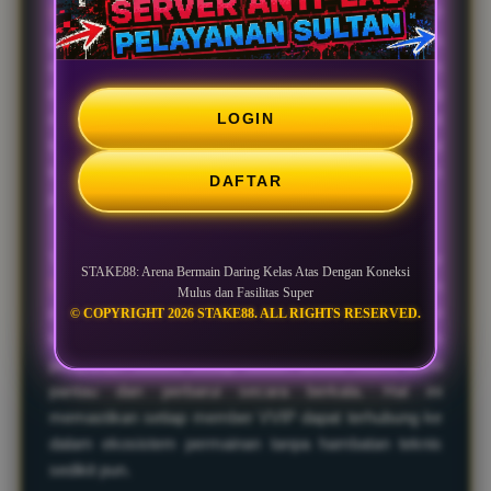
STAKE88
hadir sebagai standar baru situs game VVIP
yang dirancang khusus untuk memastikan pemain
mendapatkan akses login yang mulus kapan pun
dibutuhkan. Berbekal teknologi server anti-lag
LOGIN
mutakhir, kami menjamin stabilitas permainan tingkat
tinggi, sehingga Anda terbebas dari kekhawatiran saat
terjadi lonjakan trafik maupun pemeliharaan sistem
DAFTAR
jaringan.
Tidak hanya berfokus pada kecepatan akses, jalur
STAKE88: Arena Bermain Daring Kelas Atas Dengan Koneksi
STAKE88 login
juga dirancang untuk menyajikan
Mulus dan Fasilitas Super
pengalaman antarmuka yang sangat responsif demi
© COPYRIGHT 2026 STAKE88. ALL RIGHTS RESERVED.
kenyamanan Anda. Sebagai wujud komitmen
pelayanan sultan, setiap tautan akses resmi kami
pantau dan perbarui secara berkala. Hal ini
memastikan setiap member VVIP dapat terhubung ke
dalam ekosistem permainan tanpa hambatan teknis
sedikit pun.