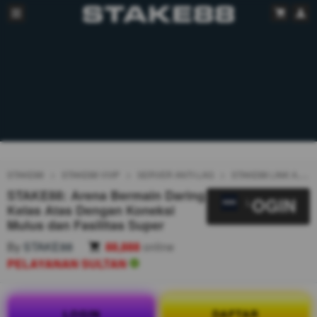
STAKE88
STAKE88 VVIP
SERVER ANTI-LAG
STAKE88 LINK ALTERNATIF
STAKE88: Arena Bermain Daring
OGIN
L
Kelas Atas Dengan Koneksi
Mulus dan Fasilitas Super
By
STAKE88
88,888
online
PELAYANAN SULTAN
LOGIN
DAFTAR