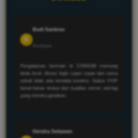
yang tidak berkepentingan.
dengan sangat cepat melalui browser
perangkat pintar maupun desktop
menggunakan koneksi internet penyedia
layanan lokal tanpa hambatan apa pun.
Budi Santoso
B
Surabaya
Pengalaman bermain di STAKE88 memang
beda level. Akses login super cepat dan sama
sekali tidak ada kendala koneksi. Status VVIP
benar-benar terasa dari kualitas server anti-lag
yang mereka gunakan.
Hendra Setiawan