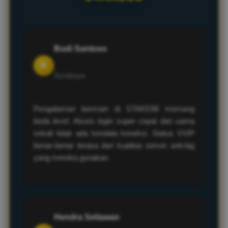
yang tidak berkepentingan.
dengan sangat cepat melalui browser
perangkat pintar maupun desktop
menggunakan koneksi internet penyedia
layanan lokal tanpa hambatan apa pun.
Budi Santoso
B
Surabaya
Pengalaman bermain di STAKE88 memang
beda level. Akses login super cepat dan sama
sekali tidak ada kendala koneksi. Status VVIP
benar-benar terasa dari kualitas server anti-lag
yang mereka gunakan.
Hendra Setiawan