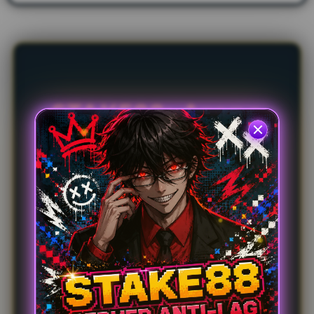
l
l
i
s
e
n
s
STAKE88: Arena
i
Bermain Daring
Kelas Atas
Dengan Koneksi
Mulus dan
Fasilitas Super