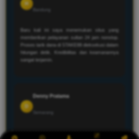
H
Bandung
Baru kali ini saya menemukan situs yang
memberikan pelayanan sultan 24 jam nonstop.
Proses tarik dana di STAKE88 dieksekusi dalam
hitungan detik. Kredibilitas dan keamanannya
sangat terjamin.
Denny Pratama
D
Semarang
Saya sangat mengutamakan privasi data, dan