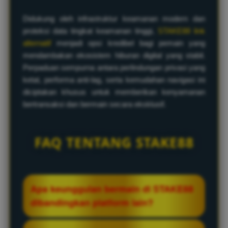
Didukung oleh infrastruktur keamanan modern dan
proteksi data tingkat keamanan tinggi,
STAKE88 link
alternatif
menjadi opsi kredibel bagi pemain yang
mendambakan ekosistem hiburan digital yang stabil.
Perpaduan sempurna antara perlindungan privasi yang
ketat, performa anti-lag, serta kemudahan navigasi ini
diciptakan khusus untuk memberikan kenyamanan
bertransaksi dan bermain secara eksklusif.
FAQ TENTANG STAKE88
Apa keunggulan bermain di STAKE88
dibandingkan platform lain?
STAKE88 merupakan situs game VVIP