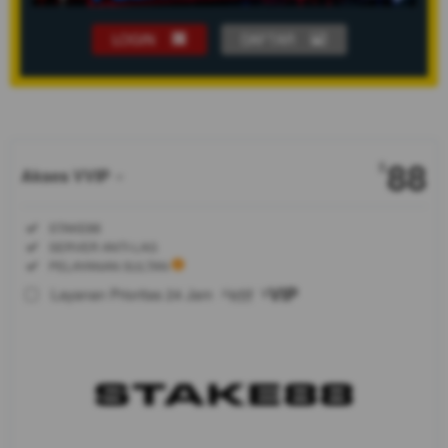
LOGIN
DAFTAR
Show More
88
$
Akses VVIP
Akses
Included:
STAKE88
VVIP
Included:
SERVER ANTI-LAG
SELECTED
Included:
PELAYANAN SULTAN
88
$
ktif
VIP
Layanan Prioritas 24 Jam
A
V
Bergabunglah
di STAKE88,
situs game
VVIP yang
ditenagai
server anti-
lag paling