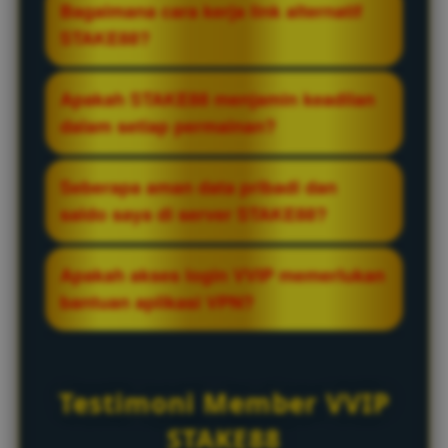
Bagaimana cara kerja link alternatif
eksklusif yang dirancang dengan teknologi
STAKE88?
server anti-lag generasi terbaru. Kami
memberikan jaminan stabilitas permainan
Akses link alternatif STAKE88 difungsikan
Apakah STAKE88 menjamin keadilan
tanpa jeda, dipadukan dengan standar
sebagai jalur privasi bebas hambatan yang
dalam setiap permainan?
pelayanan sultan yang memprioritaskan
diperbarui secara sistematis. Infrastruktur
kenyamanan serta keamanan member
ini memastikan setiap pemain kelas VVIP
Tentu saja. Kami mengimplementasikan
Seberapa aman data pribadi dan
secara profesional.
tetap dapat terhubung ke dalam
sistem Fair Play 100% dengan algoritma
saldo saya di server STAKE88?
ekosistem permainan dengan lancar dan
terverifikasi untuk seluruh portofolio
sangat aman, terhindar dari kendala
hiburan yang tersedia. Sebagai penyedia
Infrastruktur server anti-lag kami
Apakah akses login VVIP memerlukan
jaringan atau pemblokiran wilayah.
layanan berstandar sultan, integritas
didukung oleh protokol enkripsi data
bantuan aplikasi VPN?
operasional dan transparansi hasil adalah
setara perbankan yang berlapis. Seluruh
komitmen mutlak yang terus dikawal ketat
rekam jejak privasi dan transaksi saldo
Sama sekali tidak. Tim engineer kami
oleh tim audit kami.
member diproteksi secara absolut,
secara proaktif melakukan pemeliharaan
Testimoni Member VVIP
menutup rapat segala celah dari ancaman
dan optimasi routing jaringan. Anda dapat
peretasan maupun akses ilegal oleh pihak
mengakses halaman login STAKE88
STAKE88