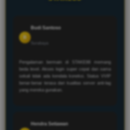
yang tidak berkepentingan.
dengan sangat cepat melalui browser
perangkat pintar maupun desktop
menggunakan koneksi internet penyedia
layanan lokal tanpa hambatan apa pun.
Budi Santoso
B
Surabaya
Pengalaman bermain di STAKE88 memang
beda level. Akses login super cepat dan sama
sekali tidak ada kendala koneksi. Status VVIP
benar-benar terasa dari kualitas server anti-lag
yang mereka gunakan.
Hendra Setiawan