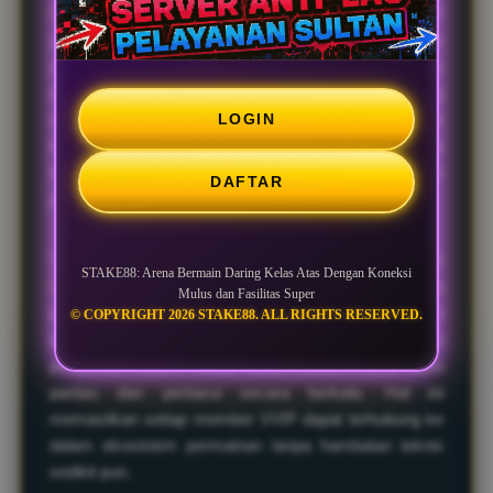
STAKE88
hadir sebagai standar baru situs game VVIP
yang dirancang khusus untuk memastikan pemain
mendapatkan akses login yang mulus kapan pun
dibutuhkan. Berbekal teknologi server anti-lag
LOGIN
mutakhir, kami menjamin stabilitas permainan tingkat
tinggi, sehingga Anda terbebas dari kekhawatiran saat
terjadi lonjakan trafik maupun pemeliharaan sistem
DAFTAR
jaringan.
Tidak hanya berfokus pada kecepatan akses, jalur
STAKE88: Arena Bermain Daring Kelas Atas Dengan Koneksi
STAKE88 login
juga dirancang untuk menyajikan
Mulus dan Fasilitas Super
pengalaman antarmuka yang sangat responsif demi
© COPYRIGHT 2026 STAKE88. ALL RIGHTS RESERVED.
kenyamanan Anda. Sebagai wujud komitmen
pelayanan sultan, setiap tautan akses resmi kami
pantau dan perbarui secara berkala. Hal ini
memastikan setiap member VVIP dapat terhubung ke
dalam ekosistem permainan tanpa hambatan teknis
sedikit pun.