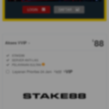
LOGIN
DAFTAR
Show More
88
$
Akses VVIP
Akses
Included:
STAKE88
VVIP
Included:
SERVER ANTI-LAG
SELECTED
Included:
PELAYANAN SULTAN
88
$
ktif
VIP
Layanan Prioritas 24 Jam
A
V
Bergabunglah
di STAKE88,
situs game
VVIP yang
ditenagai
server anti-
lag paling