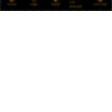
infrastruktur enkripsi dari STAKE88 menjawab
Link
Promo
Login
Daftar
Live Chat
Alternatif
keraguan saya. Link alternatifnya selalu
responsif, menjadikan pengalaman bermain jauh
lebih eksklusif dan aman.