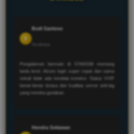
yang tidak berkepentingan.
dengan sangat cepat melalui browser
perangkat pintar maupun desktop
menggunakan koneksi internet penyedia
layanan lokal tanpa hambatan apa pun.
Budi Santoso
B
Surabaya
Pengalaman bermain di STAKE88 memang
beda level. Akses login super cepat dan sama
sekali tidak ada kendala koneksi. Status VVIP
benar-benar terasa dari kualitas server anti-lag
yang mereka gunakan.
Hendra Setiawan