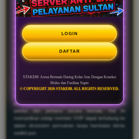
STAKE88
hadir sebagai standar baru situs game VVIP
yang dirancang khusus untuk memastikan pemain
mendapatkan akses login yang mulus kapan pun
dibutuhkan. Berbekal teknologi server anti-lag
LOGIN
mutakhir, kami menjamin stabilitas permainan tingkat
tinggi, sehingga Anda terbebas dari kekhawatiran saat
terjadi lonjakan trafik maupun pemeliharaan sistem
DAFTAR
jaringan.
Tidak hanya berfokus pada kecepatan akses, jalur
STAKE88: Arena Bermain Daring Kelas Atas Dengan Koneksi
STAKE88 login
juga dirancang untuk menyajikan
Mulus dan Fasilitas Super
pengalaman antarmuka yang sangat responsif demi
© COPYRIGHT 2026 STAKE88. ALL RIGHTS RESERVED.
kenyamanan Anda. Sebagai wujud komitmen
pelayanan sultan, setiap tautan akses resmi kami
pantau dan perbarui secara berkala. Hal ini
memastikan setiap member VVIP dapat terhubung ke
dalam ekosistem permainan tanpa hambatan teknis
sedikit pun.