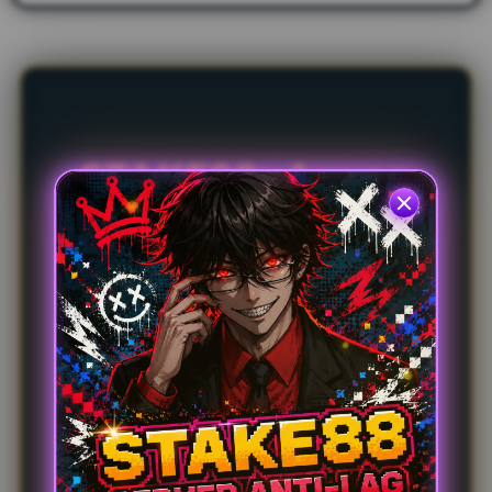
l
l
i
s
e
n
s
STAKE88: Arena
i
Bermain Daring
Kelas Atas
Dengan Koneksi
Mulus dan
Fasilitas Super