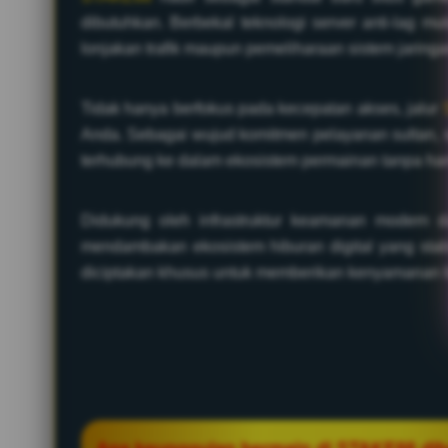
dibutuhkan. Berbekal teknologi server anti-lag mut
lonjakan trafik maupun pemeliharaan sistem jaringa
Tidak hanya berfokus pada kecepatan akses, jalur
Anda. Sebagai wujud komitmen pelayanan sultan, s
terhubung ke dalam ekosistem permainan tanpa hamb
Didukung oleh infrastruktur keamanan modern d
mendambakan ekosistem hiburan digital yang stabi
diciptakan khusus untuk memberikan kenyamanan be