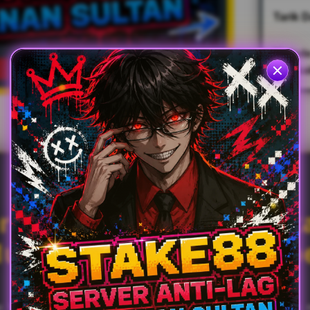
Tarik 
Metod
DAFTAR
Transa
rmain Daring Kelas A
ulus dan Fasilitas Sup
me VVIP yang dirancang khusus untuk memastikan pemain 