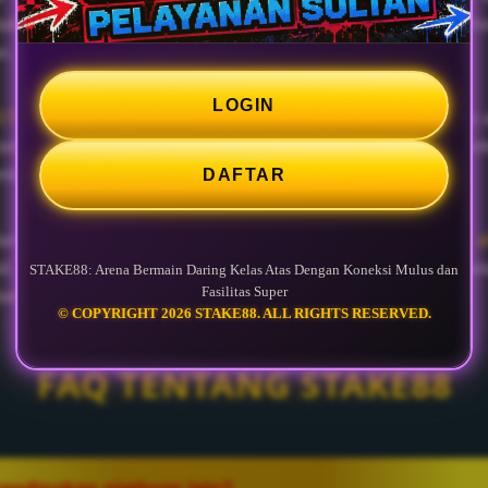
akhir, kami menjamin stabilitas permainan tingkat tinggi, se
n.
LOGIN
STAKE88 login
juga dirancang untuk menyajikan pengalaman 
etiap tautan akses resmi kami pantau dan perbarui secara ber
DAFTAR
atan teknis sedikit pun.
an proteksi data tingkat keamanan tinggi,
STAKE88 link alt
l. Perpaduan sempurna antara perlindungan privasi yang ketat
STAKE88: Arena Bermain Daring Kelas Atas Dengan Koneksi Mulus dan
Fasilitas Super
rtransaksi dan bermain secara eksklusif.
© COPYRIGHT 2026 STAKE88. ALL RIGHTS RESERVED.
FAQ TENTANG STAKE88