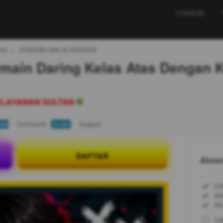
STAKE88
AG
STAKE88 LINK ALTERNATIF
main Daring Kelas Atas Dengan 
ELAYANAN SULTAN
Comments
Support
888
28.888
DAFTAR
Akses
Akse
Inc
ST
Inc
Berg
SE
Inc
PE
yang 
resp
La