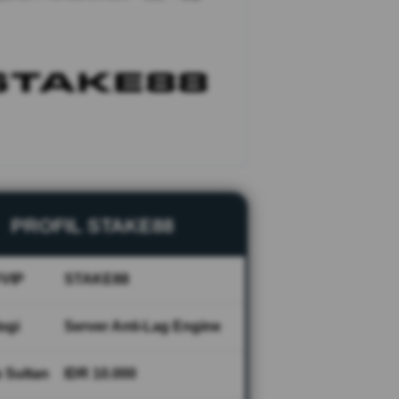
an tanpa henti untuk jaminan taruhan
 aman dan eksklusif.
PROFIL STAKE88
VVIP
STAKE88
ogi
Server Anti-Lag Engine
 Sultan
IDR 10.000