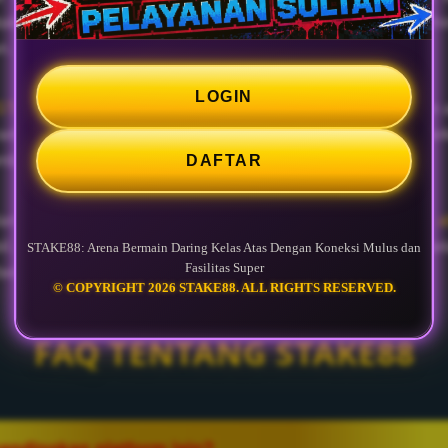
akhir, kami menjamin stabilitas permainan tingkat tinggi, se
n.
LOGIN
STAKE88 login
juga dirancang untuk menyajikan pengalaman 
etiap tautan akses resmi kami pantau dan perbarui secara ber
DAFTAR
atan teknis sedikit pun.
an proteksi data tingkat keamanan tinggi,
STAKE88 link alt
l. Perpaduan sempurna antara perlindungan privasi yang ketat
STAKE88: Arena Bermain Daring Kelas Atas Dengan Koneksi Mulus dan
Fasilitas Super
rtransaksi dan bermain secara eksklusif.
© COPYRIGHT 2026 STAKE88. ALL RIGHTS RESERVED.
FAQ TENTANG STAKE88