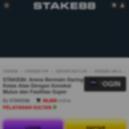
STAKE88
STAKE88 VVIP
SERVER ANTI-LAG
STAKE88 LINK ALTERNATIF
STAKE88: Arena Bermain Daring
OGIN
L
Kelas Atas Dengan Koneksi
Mulus dan Fasilitas Super
By
STAKE88
88,888
online
PELAYANAN SULTAN
LOGIN
DAFTAR