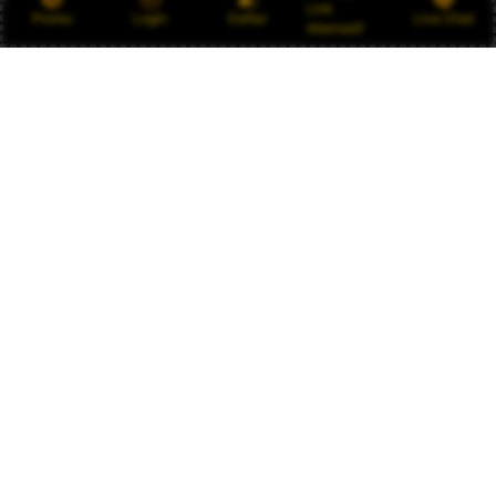
infrastruktur enkripsi dari STAKE88 menjawab
Link
Promo
Login
Daftar
Live Chat
Alternatif
keraguan saya. Link alternatifnya selalu
responsif, menjadikan pengalaman bermain jauh
lebih eksklusif dan aman.