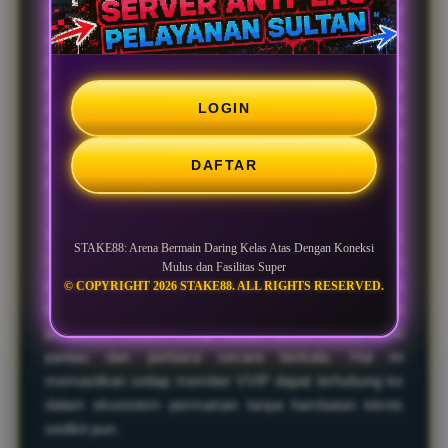
STAKE88
hadir sebagai standar baru situs game VVIP
yang dirancang khusus untuk memastikan pemain
mendapatkan akses login yang mulus kapan pun
dibutuhkan. Berbekal teknologi server anti-lag
LOGIN
mutakhir, kami menjamin stabilitas permainan tingkat
tinggi, sehingga Anda terbebas dari kekhawatiran saat
terjadi lonjakan trafik maupun pemeliharaan sistem
DAFTAR
jaringan.
Tidak hanya berfokus pada kecepatan akses, jalur
STAKE88: Arena Bermain Daring Kelas Atas Dengan Koneksi
STAKE88 login
juga dirancang untuk menyajikan
Mulus dan Fasilitas Super
pengalaman antarmuka yang sangat responsif demi
© COPYRIGHT 2026 STAKE88. ALL RIGHTS RESERVED.
kenyamanan Anda. Sebagai wujud komitmen
pelayanan sultan, setiap tautan akses resmi kami
pantau dan perbarui secara berkala. Hal ini
memastikan setiap member VVIP dapat terhubung ke
dalam ekosistem permainan tanpa hambatan teknis
sedikit pun.