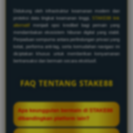
Didukung oleh infrastruktur keamanan modern dan
proteksi data tingkat keamanan tinggi,
STAKE88 link
alternatif
menjadi opsi kredibel bagi pemain yang
mendambakan ekosistem hiburan digital yang stabil.
Perpaduan sempurna antara perlindungan privasi yang
ketat, performa anti-lag, serta kemudahan navigasi ini
diciptakan khusus untuk memberikan kenyamanan
bertransaksi dan bermain secara eksklusif.
FAQ TENTANG STAKE88
Apa keunggulan bermain di STAKE88
dibandingkan platform lain?
STAKE88 merupakan situs game VVIP