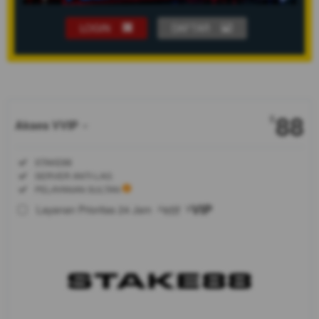
LOGIN
DAFTAR
Show More
88
$
Akses VVIP
Akses
Included:
STAKE88
VVIP
Included:
SERVER ANTI-LAG
SELECTED
Included:
PELAYANAN SULTAN
88
$
ktif
VIP
Layanan Prioritas 24 Jam
A
V
Bergabunglah
di STAKE88,
situs game
VVIP yang
ditenagai
server anti-
lag paling