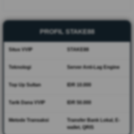
responsif.
Rasakan
kemewahan
pelayanan
sultan tanpa
PROFIL STAKE88
henti untuk
jaminan
taruhan yang
Situs VVIP
STAKE88
aman dan
eksklusif.
Teknologi
Server Anti-Lag Engine
L
i
Top Up Sultan
IDR 10.000
h
a
t
Tarik Dana VVIP
IDR 50.000
d
e
t
Metode Transaksi
Transfer Bank Lokal, E-
a
wallet, QRIS
i