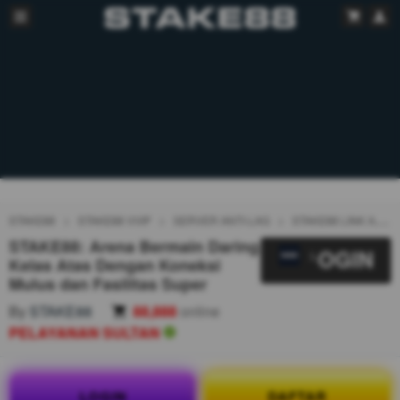
STAKE88
STAKE88 VVIP
SERVER ANTI-LAG
STAKE88 LINK ALTERNATIF
STAKE88: Arena Bermain Daring
OGIN
L
Kelas Atas Dengan Koneksi
Mulus dan Fasilitas Super
By
STAKE88
88,888
online
PELAYANAN SULTAN
LOGIN
DAFTAR