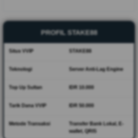
responsif.
Rasakan
kemewahan
pelayanan
sultan tanpa
PROFIL STAKE88
henti untuk
jaminan
taruhan yang
Situs VVIP
STAKE88
aman dan
eksklusif.
Teknologi
Server Anti-Lag Engine
L
i
Top Up Sultan
IDR 10.000
h
a
t
Tarik Dana VVIP
IDR 50.000
d
e
t
Metode Transaksi
Transfer Bank Lokal, E-
a
wallet, QRIS
i