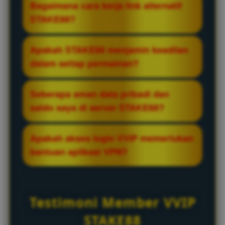
Bagaimana cara kerja link alternatif
eksklusif yang dirancang dengan teknologi
STAKE88?
server anti-lag generasi terbaru. Kami
memberikan jaminan stabilitas permainan
Akses link alternatif STAKE88 difungsikan
Apakah STAKE88 menjamin keadilan
tanpa jeda, dipadukan dengan standar
sebagai jalur privasi bebas hambatan yang
dalam setiap permainan?
pelayanan sultan yang memprioritaskan
diperbarui secara sistematis. Infrastruktur
kenyamanan serta keamanan member
ini memastikan setiap pemain kelas VVIP
Tentu saja. Kami mengimplementasikan
Seberapa aman data pribadi dan
secara profesional.
tetap dapat terhubung ke dalam
sistem Fair Play 100% dengan algoritma
saldo saya di server STAKE88?
ekosistem permainan dengan lancar dan
terverifikasi untuk seluruh portofolio
sangat aman, terhindar dari kendala
hiburan yang tersedia. Sebagai penyedia
Infrastruktur server anti-lag kami
Apakah akses login VVIP memerlukan
jaringan atau pemblokiran wilayah.
layanan berstandar sultan, integritas
didukung oleh protokol enkripsi data
bantuan aplikasi VPN?
operasional dan transparansi hasil adalah
setara perbankan yang berlapis. Seluruh
komitmen mutlak yang terus dikawal ketat
rekam jejak privasi dan transaksi saldo
Sama sekali tidak. Tim engineer kami
oleh tim audit kami.
member diproteksi secara absolut,
secara proaktif melakukan pemeliharaan
Testimoni Member VVIP
menutup rapat segala celah dari ancaman
dan optimasi routing jaringan. Anda dapat
peretasan maupun akses ilegal oleh pihak
mengakses halaman login STAKE88
STAKE88