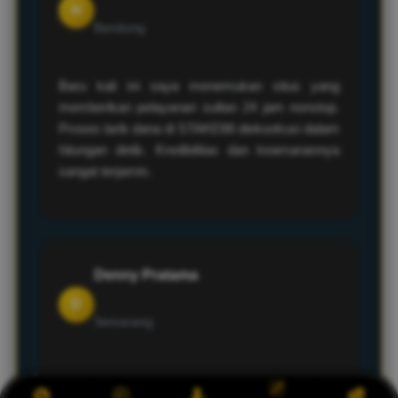
H
Bandung
Baru kali ini saya menemukan situs yang
memberikan pelayanan sultan 24 jam nonstop.
Proses tarik dana di STAKE88 dieksekusi dalam
hitungan detik. Kredibilitas dan keamanannya
sangat terjamin.
Denny Pratama
D
Semarang
Saya sangat mengutamakan privasi data, dan