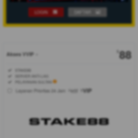
LOGIN
DAFTAR
Show More
88
$
Akses VVIP
Akses
Included:
STAKE88
VVIP
Included:
SERVER ANTI-LAG
SELECTED
Included:
PELAYANAN SULTAN
88
$
ktif
VIP
Layanan Prioritas 24 Jam
A
V
Bergabunglah
di STAKE88,
situs game
VVIP yang
ditenagai
server anti-
lag paling