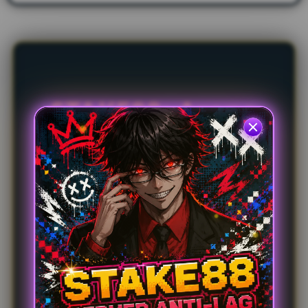
l
l
i
s
e
n
s
STAKE88: Arena
i
Bermain Daring
Kelas Atas
Dengan Koneksi
Mulus dan
Fasilitas Super