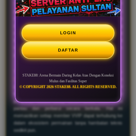
STAKE88
hadir sebagai standar baru situs game VVIP
yang dirancang khusus untuk memastikan pemain
mendapatkan akses login yang mulus kapan pun
dibutuhkan. Berbekal teknologi server anti-lag
LOGIN
mutakhir, kami menjamin stabilitas permainan tingkat
tinggi, sehingga Anda terbebas dari kekhawatiran saat
terjadi lonjakan trafik maupun pemeliharaan sistem
DAFTAR
jaringan.
Tidak hanya berfokus pada kecepatan akses, jalur
STAKE88: Arena Bermain Daring Kelas Atas Dengan Koneksi
STAKE88 login
juga dirancang untuk menyajikan
Mulus dan Fasilitas Super
pengalaman antarmuka yang sangat responsif demi
© COPYRIGHT 2026 STAKE88. ALL RIGHTS RESERVED.
kenyamanan Anda. Sebagai wujud komitmen
pelayanan sultan, setiap tautan akses resmi kami
pantau dan perbarui secara berkala. Hal ini
memastikan setiap member VVIP dapat terhubung ke
dalam ekosistem permainan tanpa hambatan teknis
sedikit pun.