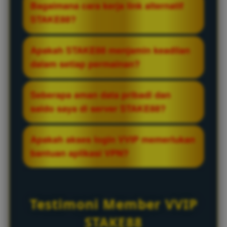
Bagaimana cara kerja link alternatif
eksklusif yang dirancang dengan teknologi
STAKE88?
server anti-lag generasi terbaru. Kami
memberikan jaminan stabilitas permainan
Akses link alternatif STAKE88 difungsikan
Apakah STAKE88 menjamin keadilan
tanpa jeda, dipadukan dengan standar
sebagai jalur privasi bebas hambatan yang
dalam setiap permainan?
pelayanan sultan yang memprioritaskan
diperbarui secara sistematis. Infrastruktur
kenyamanan serta keamanan member
ini memastikan setiap pemain kelas VVIP
Tentu saja. Kami mengimplementasikan
Seberapa aman data pribadi dan
secara profesional.
tetap dapat terhubung ke dalam
sistem Fair Play 100% dengan algoritma
saldo saya di server STAKE88?
ekosistem permainan dengan lancar dan
terverifikasi untuk seluruh portofolio
sangat aman, terhindar dari kendala
hiburan yang tersedia. Sebagai penyedia
Infrastruktur server anti-lag kami
Apakah akses login VVIP memerlukan
jaringan atau pemblokiran wilayah.
layanan berstandar sultan, integritas
didukung oleh protokol enkripsi data
bantuan aplikasi VPN?
operasional dan transparansi hasil adalah
setara perbankan yang berlapis. Seluruh
komitmen mutlak yang terus dikawal ketat
rekam jejak privasi dan transaksi saldo
Sama sekali tidak. Tim engineer kami
oleh tim audit kami.
member diproteksi secara absolut,
secara proaktif melakukan pemeliharaan
Testimoni Member VVIP
menutup rapat segala celah dari ancaman
dan optimasi routing jaringan. Anda dapat
peretasan maupun akses ilegal oleh pihak
mengakses halaman login STAKE88
STAKE88