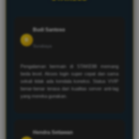
yang tidak berkepentingan.
dengan sangat cepat melalui browser
perangkat pintar maupun desktop
menggunakan koneksi internet penyedia
layanan lokal tanpa hambatan apa pun.
Budi Santoso
B
Surabaya
Pengalaman bermain di STAKE88 memang
beda level. Akses login super cepat dan sama
sekali tidak ada kendala koneksi. Status VVIP
benar-benar terasa dari kualitas server anti-lag
yang mereka gunakan.
Hendra Setiawan