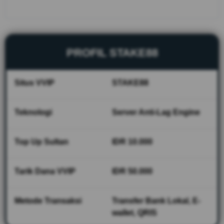
responsif.
Rasakan
kemewahan
pelayanan
sultan tanpa
PROFIL STAKE88
henti untuk
jaminan
taruhan yang
Situs VVIP
STAKE88
aman dan
eksklusif.
Teknologi
Server Anti-Lag Engine
L
i
Top Up Sultan
IDR 10.000
h
a
t
Tarik Dana VVIP
IDR 50.000
d
e
t
Metode Transaksi
Transfer Bank Lokal, E-
a
wallet, QRIS
i