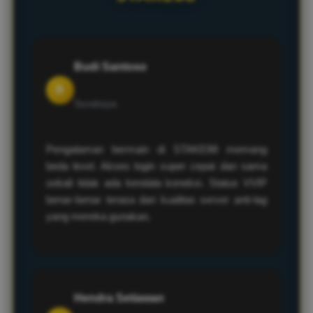
yang tidak berkepentingan.
dengan sangat cepat melalui browser
perangkat pintar maupun desktop
menggunakan koneksi internet penyedia
layanan lokal tanpa hambatan apa pun.
Budi Santoso
B
Surabaya
Pengalaman bermain di STAKE88 memang
beda level. Akses login super cepat dan sama
sekali tidak ada kendala koneksi. Status VVIP
benar-benar terasa dari kualitas server anti-lag
yang mereka gunakan.
Hendra Setiawan