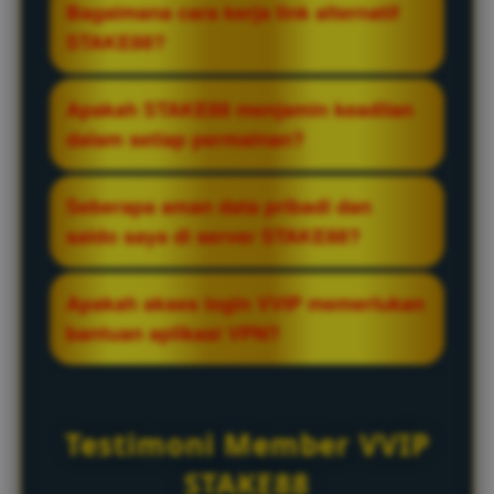
Bagaimana cara kerja link alternatif
eksklusif yang dirancang dengan teknologi
STAKE88?
server anti-lag generasi terbaru. Kami
memberikan jaminan stabilitas permainan
Akses link alternatif STAKE88 difungsikan
Apakah STAKE88 menjamin keadilan
tanpa jeda, dipadukan dengan standar
sebagai jalur privasi bebas hambatan yang
dalam setiap permainan?
pelayanan sultan yang memprioritaskan
diperbarui secara sistematis. Infrastruktur
kenyamanan serta keamanan member
ini memastikan setiap pemain kelas VVIP
Tentu saja. Kami mengimplementasikan
Seberapa aman data pribadi dan
secara profesional.
tetap dapat terhubung ke dalam
sistem Fair Play 100% dengan algoritma
saldo saya di server STAKE88?
ekosistem permainan dengan lancar dan
terverifikasi untuk seluruh portofolio
sangat aman, terhindar dari kendala
hiburan yang tersedia. Sebagai penyedia
Infrastruktur server anti-lag kami
Apakah akses login VVIP memerlukan
jaringan atau pemblokiran wilayah.
layanan berstandar sultan, integritas
didukung oleh protokol enkripsi data
bantuan aplikasi VPN?
operasional dan transparansi hasil adalah
setara perbankan yang berlapis. Seluruh
komitmen mutlak yang terus dikawal ketat
rekam jejak privasi dan transaksi saldo
Sama sekali tidak. Tim engineer kami
oleh tim audit kami.
member diproteksi secara absolut,
secara proaktif melakukan pemeliharaan
Testimoni Member VVIP
menutup rapat segala celah dari ancaman
dan optimasi routing jaringan. Anda dapat
peretasan maupun akses ilegal oleh pihak
mengakses halaman login STAKE88
STAKE88