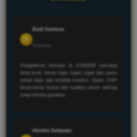
yang tidak berkepentingan.
dengan sangat cepat melalui browser
perangkat pintar maupun desktop
menggunakan koneksi internet penyedia
layanan lokal tanpa hambatan apa pun.
Budi Santoso
B
Surabaya
Pengalaman bermain di STAKE88 memang
beda level. Akses login super cepat dan sama
sekali tidak ada kendala koneksi. Status VVIP
benar-benar terasa dari kualitas server anti-lag
yang mereka gunakan.
Hendra Setiawan