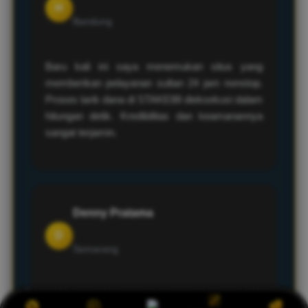
H
Bandung
Baru kali ini saya menemukan situs yang
memberikan pelayanan sultan 24 jam nonstop.
Proses tarik dana di STAKE88 dieksekusi dalam
hitungan detik. Kredibilitas dan keamanannya
sangat terjamin.
Denny Pratama
D
Semarang
Saya sangat mengutamakan privasi data, dan