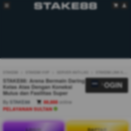
STAKE88
STAKE88 VVIP
SERVER ANTI-LAG
STAKE88 LINK ALTERNATIF
STAKE88: Arena Bermain Daring
OGIN
L
Kelas Atas Dengan Koneksi
Mulus dan Fasilitas Super
By
STAKE88
88,888
online
PELAYANAN SULTAN
LOGIN
DAFTAR