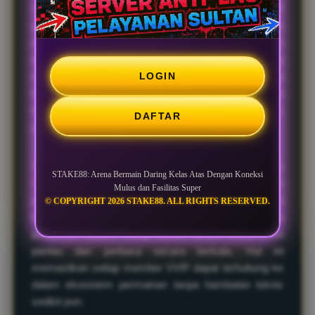
STAKE88
hadir sebagai standar baru situs game VVIP
yang dirancang khusus untuk memastikan pemain
mendapatkan akses login yang mulus kapan pun
dibutuhkan. Berbekal teknologi server anti-lag
LOGIN
mutakhir, kami menjamin stabilitas permainan tingkat
tinggi, sehingga Anda terbebas dari kekhawatiran saat
terjadi lonjakan trafik maupun pemeliharaan sistem
DAFTAR
jaringan.
Tidak hanya berfokus pada kecepatan akses, jalur
STAKE88: Arena Bermain Daring Kelas Atas Dengan Koneksi
STAKE88 login
juga dirancang untuk menyajikan
Mulus dan Fasilitas Super
pengalaman antarmuka yang sangat responsif demi
© COPYRIGHT 2026 STAKE88. ALL RIGHTS RESERVED.
kenyamanan Anda. Sebagai wujud komitmen
pelayanan sultan, setiap tautan akses resmi kami
pantau dan perbarui secara berkala. Hal ini
memastikan setiap member VVIP dapat terhubung ke
dalam ekosistem permainan tanpa hambatan teknis
sedikit pun.