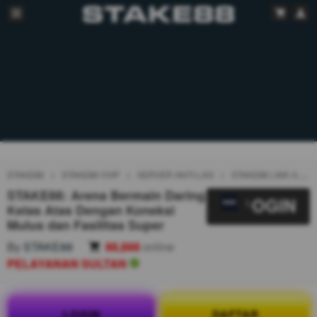
STAKE88
STAKE88 VVIP
SERVER ANTI-LAG
STAKE88 LINK ALTERNATIF
STAKE88: Arena Bermain Daring
OGIN
L
Kelas Atas Dengan Koneksi
Mulus dan Fasilitas Super
By
STAKE88
88,888
online
PELAYANAN SULTAN
LOGIN
DAFTAR