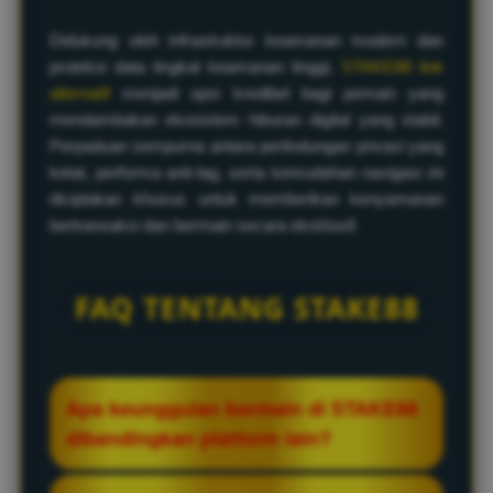
Didukung oleh infrastruktur keamanan modern dan
proteksi data tingkat keamanan tinggi,
STAKE88 link
alternatif
menjadi opsi kredibel bagi pemain yang
mendambakan ekosistem hiburan digital yang stabil.
Perpaduan sempurna antara perlindungan privasi yang
ketat, performa anti-lag, serta kemudahan navigasi ini
diciptakan khusus untuk memberikan kenyamanan
bertransaksi dan bermain secara eksklusif.
FAQ TENTANG STAKE88
Apa keunggulan bermain di STAKE88
dibandingkan platform lain?
STAKE88 merupakan situs game VVIP