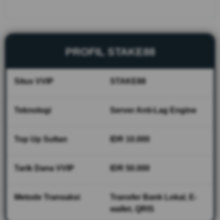
responsif.
Rasakan
kemewahan
pelayanan
sultan tanpa
PROFIL STAKE88
henti untuk
jaminan
taruhan yang
Situs VVIP
STAKE88
aman dan
eksklusif.
Teknologi
Server Anti-Lag Engine
L
i
Top Up Sultan
IDR 10.000
h
a
t
Tarik Dana VVIP
IDR 50.000
d
e
t
Metode Transaksi
Transfer Bank Lokal, E-
a
wallet, QRIS
i