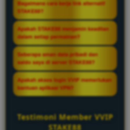
Bagaimana cara kerja link alternatif
eksklusif yang dirancang dengan teknologi
STAKE88?
server anti-lag generasi terbaru. Kami
memberikan jaminan stabilitas permainan
Akses link alternatif STAKE88 difungsikan
Apakah STAKE88 menjamin keadilan
tanpa jeda, dipadukan dengan standar
sebagai jalur privasi bebas hambatan yang
dalam setiap permainan?
pelayanan sultan yang memprioritaskan
diperbarui secara sistematis. Infrastruktur
kenyamanan serta keamanan member
ini memastikan setiap pemain kelas VVIP
Tentu saja. Kami mengimplementasikan
Seberapa aman data pribadi dan
secara profesional.
tetap dapat terhubung ke dalam
sistem Fair Play 100% dengan algoritma
saldo saya di server STAKE88?
ekosistem permainan dengan lancar dan
terverifikasi untuk seluruh portofolio
sangat aman, terhindar dari kendala
hiburan yang tersedia. Sebagai penyedia
Infrastruktur server anti-lag kami
Apakah akses login VVIP memerlukan
jaringan atau pemblokiran wilayah.
layanan berstandar sultan, integritas
didukung oleh protokol enkripsi data
bantuan aplikasi VPN?
operasional dan transparansi hasil adalah
setara perbankan yang berlapis. Seluruh
komitmen mutlak yang terus dikawal ketat
rekam jejak privasi dan transaksi saldo
Sama sekali tidak. Tim engineer kami
oleh tim audit kami.
member diproteksi secara absolut,
secara proaktif melakukan pemeliharaan
Testimoni Member VVIP
menutup rapat segala celah dari ancaman
dan optimasi routing jaringan. Anda dapat
peretasan maupun akses ilegal oleh pihak
mengakses halaman login STAKE88
STAKE88