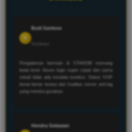
yang tidak berkepentingan.
dengan sangat cepat melalui browser
perangkat pintar maupun desktop
menggunakan koneksi internet penyedia
layanan lokal tanpa hambatan apa pun.
Budi Santoso
B
Surabaya
Pengalaman bermain di STAKE88 memang
beda level. Akses login super cepat dan sama
sekali tidak ada kendala koneksi. Status VVIP
benar-benar terasa dari kualitas server anti-lag
yang mereka gunakan.
Hendra Setiawan