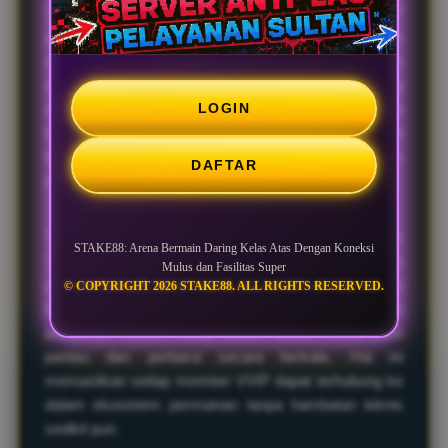
STAKE88
hadir sebagai standar baru situs game VVIP
yang dirancang khusus untuk memastikan pemain
mendapatkan akses login yang mulus kapan pun
dibutuhkan. Berbekal teknologi server anti-lag
LOGIN
mutakhir, kami menjamin stabilitas permainan tingkat
tinggi, sehingga Anda terbebas dari kekhawatiran saat
terjadi lonjakan trafik maupun pemeliharaan sistem
DAFTAR
jaringan.
Tidak hanya berfokus pada kecepatan akses, jalur
STAKE88: Arena Bermain Daring Kelas Atas Dengan Koneksi
STAKE88 login
juga dirancang untuk menyajikan
Mulus dan Fasilitas Super
pengalaman antarmuka yang sangat responsif demi
© COPYRIGHT 2026 STAKE88. ALL RIGHTS RESERVED.
kenyamanan Anda. Sebagai wujud komitmen
pelayanan sultan, setiap tautan akses resmi kami
pantau dan perbarui secara berkala. Hal ini
memastikan setiap member VVIP dapat terhubung ke
dalam ekosistem permainan tanpa hambatan teknis
sedikit pun.