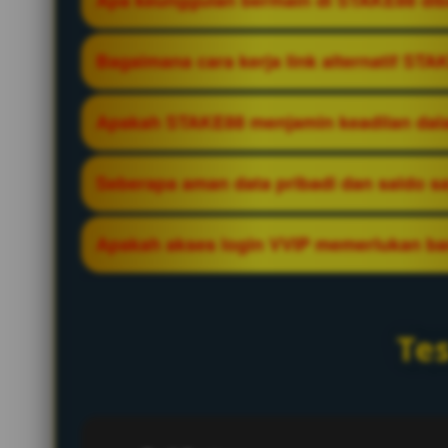
Apa keunggulan bermain di STAKE88 dib
STAKE88 merupakan situs game VVIP eksklusif 
Bagaimana cara kerja link alternatif ST
permainan tanpa jeda, dipadukan dengan sta
Akses link alternatif STAKE88 difungsikan seb
Apakah STAKE88 menjamin keadilan dal
pemain kelas VVIP tetap dapat terhubung k
pemblokiran wilayah.
Tentu saja. Kami mengimplementasikan sistem 
Seberapa aman data pribadi dan saldo s
penyedia layanan berstandar sultan, integrit
kami.
Infrastruktur server anti-lag kami didukung ol
Apakah akses login VVIP memerlukan ba
member diproteksi secara absolut, menutup ra
Sama sekali tidak. Tim engineer kami secara
STAKE88 dengan sangat cepat melalui brow
Te
hambatan apa pun.