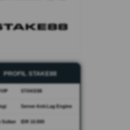
an tanpa henti untuk jaminan taruhan
 aman dan eksklusif.
PROFIL STAKE88
VVIP
STAKE88
ogi
Server Anti-Lag Engine
 Sultan
IDR 10.000