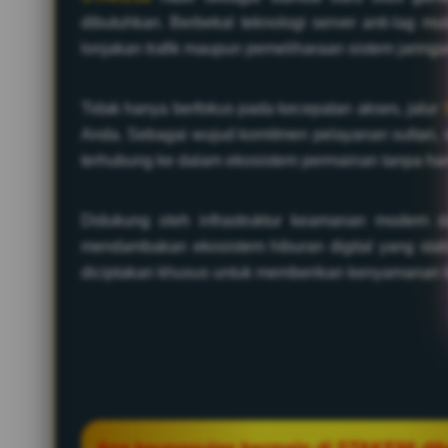
dibutuhkan. Berbekal teknologi server anti-lag mut
lonjakan trafik maupun pemeliharaan sistem jaringa
Tidak hanya berfokus pada kecepatan akses, jalur
Anda. Sebagai wujud komitmen pelayanan sultan, s
terhubung ke dalam ekosistem permainan tanpa hamb
Didukung oleh infrastruktur keamanan modern d
mendambakan ekosistem hiburan digital yang stabi
diciptakan khusus untuk memberikan kenyamanan be