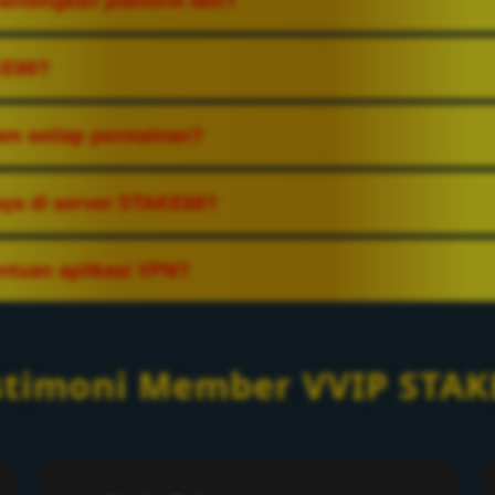
andingkan platform lain?
yang dirancang dengan teknologi server anti-lag generas
AKE88?
ndar pelayanan sultan yang memprioritaskan kenyamanan 
agai jalur privasi bebas hambatan yang diperbarui secara s
am setiap permainan?
e dalam ekosistem permainan dengan lancar dan sangat 
Fair Play 100% dengan algoritma terverifikasi untuk selu
aya di server STAKE88?
as operasional dan transparansi hasil adalah komitmen m
eh protokol enkripsi data setara perbankan yang berlapis. 
ntuan aplikasi VPN?
pat segala celah dari ancaman peretasan maupun akses ile
 proaktif melakukan pemeliharaan dan optimasi routing 
ser perangkat pintar maupun desktop menggunakan kone
stimoni Member VVIP STAK