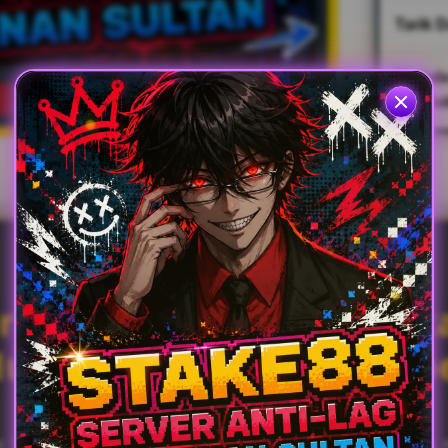
Tarik 
Metod
DAFTAR
Transa
rmain Daring Kelas A
ulus dan Fasilitas Sup
me VVIP yang dirancang khusus untuk memastikan pemain 