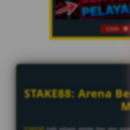
LOGIN
STAKE88: Arena Be
M
STAKE88
hadir sebagai standar baru situs ga