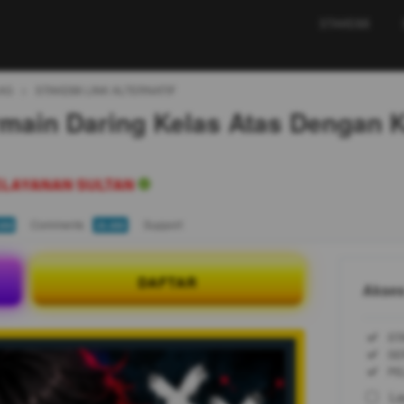
STAKE88
AG
STAKE88 LINK ALTERNATIF
main Daring Kelas Atas Dengan 
ELAYANAN SULTAN
Comments
Support
888
28.888
DAFTAR
Akses
Akse
Inc
ST
Inc
Berg
SE
Inc
PE
yang 
resp
La