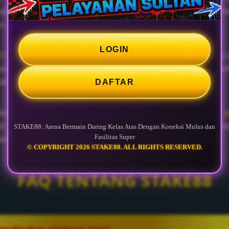
akhir, kami menjamin stabilitas permainan tingkat tinggi, se
n.
LOGIN
STAKE88 login
juga dirancang untuk menyajikan pengalaman 
etiap tautan akses resmi kami pantau dan perbarui secara ber
DAFTAR
atan teknis sedikit pun.
an proteksi data tingkat keamanan tinggi,
STAKE88 link alt
l. Perpaduan sempurna antara perlindungan privasi yang ketat
STAKE88: Arena Bermain Daring Kelas Atas Dengan Koneksi Mulus dan
Fasilitas Super
rtransaksi dan bermain secara eksklusif.
© COPYRIGHT 2026 STAKE88. ALL RIGHTS RESERVED.
FAQ TENTANG STAKE88