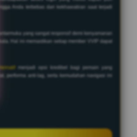
hingga Anda terbebas dari kekhawatiran saat terjadi
antarmuka yang sangat responsif demi kenyamanan
kala. Hal ini memastikan setiap member VVIP dapat
ernatif
menjadi opsi kredibel bagi pemain yang
, performa anti-lag, serta kemudahan navigasi ini