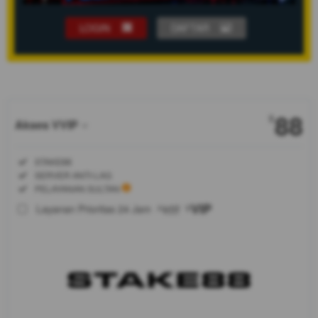
LOGIN
DAFTAR
Show More
88
$
Akses VVIP
Akses
Included:
STAKE88
VVIP
Included:
SERVER ANTI-LAG
SELECTED
Included:
PELAYANAN SULTAN
88
$
ktif
VIP
Layanan Prioritas 24 Jam
A
V
Bergabunglah
di STAKE88,
situs game
VVIP yang
ditenagai
server anti-
lag paling