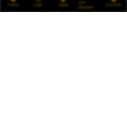
infrastruktur enkripsi dari STAKE88 menjawab
Link
Promo
Login
Daftar
Live Chat
Alternatif
keraguan saya. Link alternatifnya selalu
responsif, menjadikan pengalaman bermain jauh
lebih eksklusif dan aman.