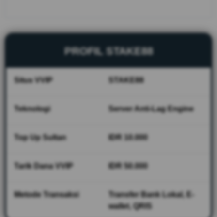
responsif.
Rasakan
kemewahan
pelayanan
sultan tanpa
PROFIL STAKE88
henti untuk
jaminan
taruhan yang
Situs VVIP
STAKE88
aman dan
eksklusif.
Teknologi
Server Anti-Lag Engine
L
i
Top Up Sultan
IDR 10.000
h
a
t
Tarik Dana VVIP
IDR 50.000
d
e
t
Metode Transaksi
Transfer Bank Lokal, E-
a
wallet, QRIS
i