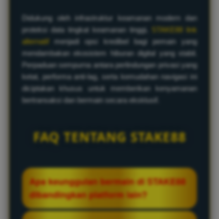
Didukung oleh infrastruktur keamanan modern dan
proteksi data tingkat keamanan tinggi,
STAKE88 link
alternatif
menjadi opsi kredibel bagi pemain yang
mendambakan ekosistem hiburan digital yang stabil.
Perpaduan sempurna antara perlindungan privasi yang
ketat, performa anti-lag, serta kemudahan navigasi ini
diciptakan khusus untuk memberikan kenyamanan
bertransaksi dan bermain secara eksklusif.
FAQ TENTANG STAKE88
Apa keunggulan bermain di STAKE88
dibandingkan platform lain?
STAKE88 merupakan situs game VVIP