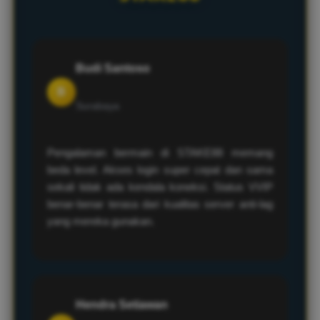
yang tidak berkepentingan.
dengan sangat cepat melalui browser
perangkat pintar maupun desktop
menggunakan koneksi internet penyedia
layanan lokal tanpa hambatan apa pun.
Budi Santoso
B
Surabaya
Pengalaman bermain di STAKE88 memang
beda level. Akses login super cepat dan sama
sekali tidak ada kendala koneksi. Status VVIP
benar-benar terasa dari kualitas server anti-lag
yang mereka gunakan.
Hendra Setiawan