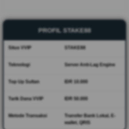
responsif.
Rasakan
kemewahan
pelayanan
sultan tanpa
PROFIL STAKE88
henti untuk
jaminan
taruhan yang
Situs VVIP
STAKE88
aman dan
eksklusif.
Teknologi
Server Anti-Lag Engine
L
i
Top Up Sultan
IDR 10.000
h
a
t
Tarik Dana VVIP
IDR 50.000
d
e
t
Metode Transaksi
Transfer Bank Lokal, E-
a
wallet, QRIS
i