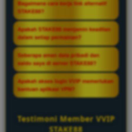
Bagaimana cara kerja link alternatif
eksklusif yang dirancang dengan teknologi
STAKE88?
server anti-lag generasi terbaru. Kami
memberikan jaminan stabilitas permainan
Akses link alternatif STAKE88 difungsikan
Apakah STAKE88 menjamin keadilan
tanpa jeda, dipadukan dengan standar
sebagai jalur privasi bebas hambatan yang
dalam setiap permainan?
pelayanan sultan yang memprioritaskan
diperbarui secara sistematis. Infrastruktur
kenyamanan serta keamanan member
ini memastikan setiap pemain kelas VVIP
Tentu saja. Kami mengimplementasikan
Seberapa aman data pribadi dan
secara profesional.
tetap dapat terhubung ke dalam
sistem Fair Play 100% dengan algoritma
saldo saya di server STAKE88?
ekosistem permainan dengan lancar dan
terverifikasi untuk seluruh portofolio
sangat aman, terhindar dari kendala
hiburan yang tersedia. Sebagai penyedia
Infrastruktur server anti-lag kami
Apakah akses login VVIP memerlukan
jaringan atau pemblokiran wilayah.
layanan berstandar sultan, integritas
didukung oleh protokol enkripsi data
bantuan aplikasi VPN?
operasional dan transparansi hasil adalah
setara perbankan yang berlapis. Seluruh
komitmen mutlak yang terus dikawal ketat
rekam jejak privasi dan transaksi saldo
Sama sekali tidak. Tim engineer kami
oleh tim audit kami.
member diproteksi secara absolut,
secara proaktif melakukan pemeliharaan
Testimoni Member VVIP
menutup rapat segala celah dari ancaman
dan optimasi routing jaringan. Anda dapat
peretasan maupun akses ilegal oleh pihak
mengakses halaman login STAKE88
STAKE88