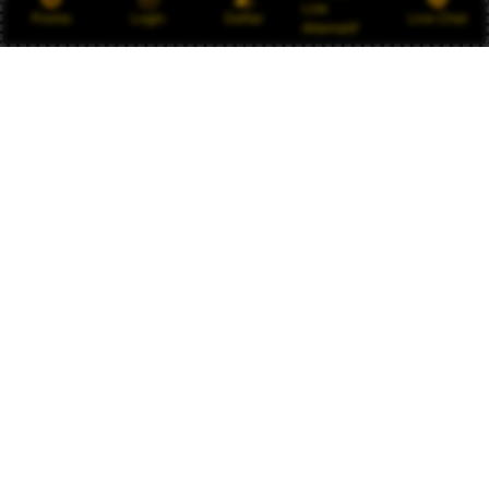
infrastruktur enkripsi dari STAKE88 menjawab
Link
Promo
Login
Daftar
Live Chat
Alternatif
keraguan saya. Link alternatifnya selalu
responsif, menjadikan pengalaman bermain jauh
lebih eksklusif dan aman.