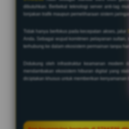
dibutuhkan. Berbekal teknologi server anti-lag mut
lonjakan trafik maupun pemeliharaan sistem jaringa
Tidak hanya berfokus pada kecepatan akses, jalur
Anda. Sebagai wujud komitmen pelayanan sultan, s
terhubung ke dalam ekosistem permainan tanpa hamb
Didukung oleh infrastruktur keamanan modern d
mendambakan ekosistem hiburan digital yang stabi
diciptakan khusus untuk memberikan kenyamanan be