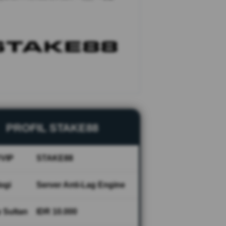
an tanpa henti untuk jaminan taruhan
 aman dan eksklusif.
PROFIL STAKE88
VVIP
STAKE88
ogi
Server Anti-Lag Engine
 Sultan
IDR 10.000