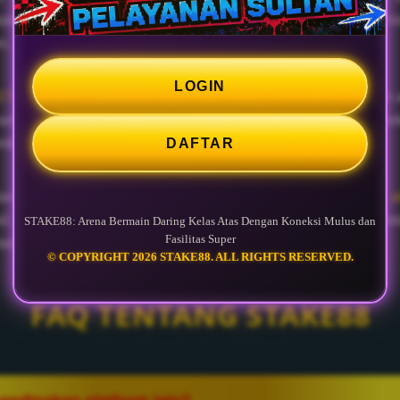
akhir, kami menjamin stabilitas permainan tingkat tinggi, se
n.
LOGIN
STAKE88 login
juga dirancang untuk menyajikan pengalaman 
etiap tautan akses resmi kami pantau dan perbarui secara ber
DAFTAR
atan teknis sedikit pun.
an proteksi data tingkat keamanan tinggi,
STAKE88 link alt
l. Perpaduan sempurna antara perlindungan privasi yang ketat
STAKE88: Arena Bermain Daring Kelas Atas Dengan Koneksi Mulus dan
Fasilitas Super
rtransaksi dan bermain secara eksklusif.
© COPYRIGHT 2026 STAKE88. ALL RIGHTS RESERVED.
FAQ TENTANG STAKE88