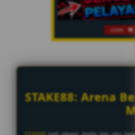
LOGIN
STAKE88: Arena Be
M
STAKE88
hadir sebagai standar baru situs ga