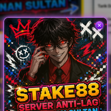
Tarik 
Metod
DAFTAR
Transa
rmain Daring Kelas A
ulus dan Fasilitas Sup
me VVIP yang dirancang khusus untuk memastikan pemain 