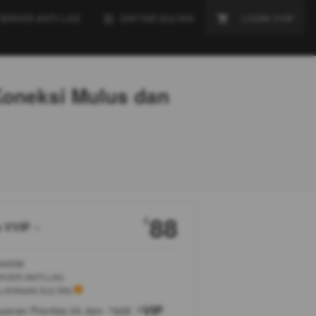
SERVER ANTI-LAG
DAFTAR SULTAN
LOGIN VVIP
Koneksi Mulus dan
88
$
 VVIP
88
s VVIP
$
SELECTED
luded:
AKE88
luded:
abunglah di STAKE88, situs game VVIP
RVER ANTI-LAG
luded:
LAYANAN SULTAN
ditenagai server anti-lag paling
onsif. Rasakan kemewahan pelayanan
ktif
VIP
yanan Prioritas 24 Jam
A
V