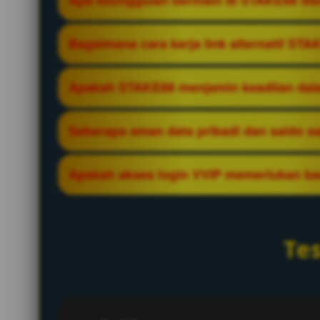
Apa keunggulan bermain di STAKE88 dib
STAKE88 merupakan situs game VVIP eksklusif 
Bagaimana cara kerja link alternatif ST
permainan tanpa jeda, dipadukan dengan sta
Akses link alternatif STAKE88 difungsikan seb
Apakah STAKE88 menjamin keadilan dal
pemain kelas VVIP tetap dapat terhubung k
pemblokiran wilayah.
Tentu saja. Kami mengimplementasikan sistem 
Seberapa aman data pribadi dan saldo s
penyedia layanan berstandar sultan, integrit
kami.
Infrastruktur server anti-lag kami didukung ol
Apakah akses login VVIP memerlukan ba
member diproteksi secara absolut, menutup ra
Sama sekali tidak. Tim engineer kami secara
STAKE88 dengan sangat cepat melalui brow
Te
hambatan apa pun.