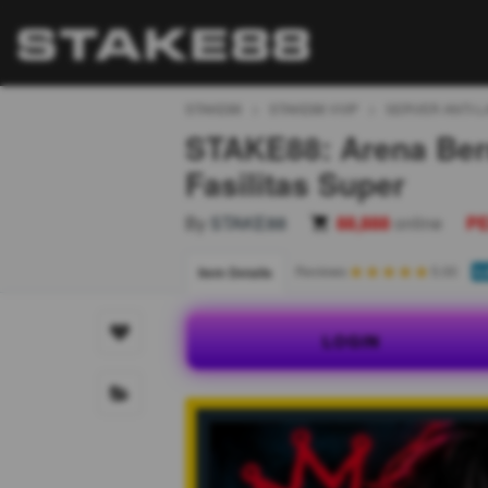
STAKE88
STAKE88 VVIP
SERVER ANTI-L
STAKE88: Arena Ber
Fasilitas Super
By
STAKE88
88,888
online
P
5.00
Reviews
5.00
Item Details
8,
stars
LOGIN