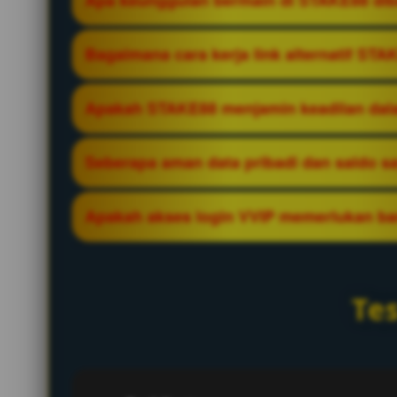
Apa keunggulan bermain di STAKE88 dib
STAKE88 merupakan situs game VVIP eksklusif 
Bagaimana cara kerja link alternatif ST
permainan tanpa jeda, dipadukan dengan sta
Akses link alternatif STAKE88 difungsikan seb
Apakah STAKE88 menjamin keadilan dal
pemain kelas VVIP tetap dapat terhubung k
pemblokiran wilayah.
Tentu saja. Kami mengimplementasikan sistem 
Seberapa aman data pribadi dan saldo s
penyedia layanan berstandar sultan, integrit
kami.
Infrastruktur server anti-lag kami didukung ol
Apakah akses login VVIP memerlukan ba
member diproteksi secara absolut, menutup ra
Sama sekali tidak. Tim engineer kami secara
STAKE88 dengan sangat cepat melalui brow
Te
hambatan apa pun.