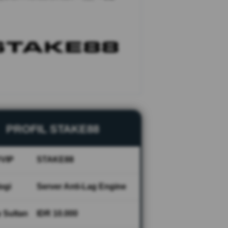
an tanpa henti untuk jaminan taruhan
 aman dan eksklusif.
PROFIL STAKE88
VVIP
STAKE88
ogi
Server Anti-Lag Engine
 Sultan
IDR 10.000