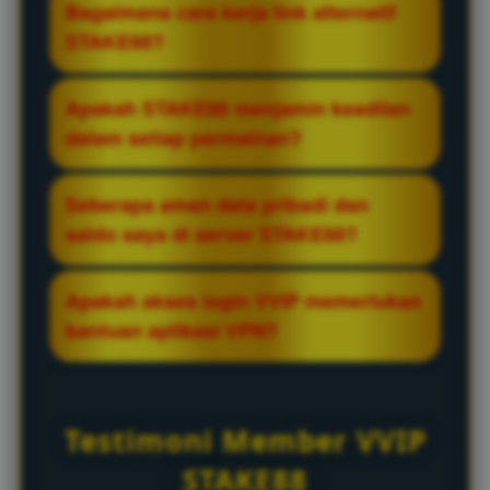
Bagaimana cara kerja link alternatif
eksklusif yang dirancang dengan teknologi
STAKE88?
server anti-lag generasi terbaru. Kami
memberikan jaminan stabilitas permainan
Akses link alternatif STAKE88 difungsikan
Apakah STAKE88 menjamin keadilan
tanpa jeda, dipadukan dengan standar
sebagai jalur privasi bebas hambatan yang
dalam setiap permainan?
pelayanan sultan yang memprioritaskan
diperbarui secara sistematis. Infrastruktur
kenyamanan serta keamanan member
ini memastikan setiap pemain kelas VVIP
Tentu saja. Kami mengimplementasikan
Seberapa aman data pribadi dan
secara profesional.
tetap dapat terhubung ke dalam
sistem Fair Play 100% dengan algoritma
saldo saya di server STAKE88?
ekosistem permainan dengan lancar dan
terverifikasi untuk seluruh portofolio
sangat aman, terhindar dari kendala
hiburan yang tersedia. Sebagai penyedia
Infrastruktur server anti-lag kami
Apakah akses login VVIP memerlukan
jaringan atau pemblokiran wilayah.
layanan berstandar sultan, integritas
didukung oleh protokol enkripsi data
bantuan aplikasi VPN?
operasional dan transparansi hasil adalah
setara perbankan yang berlapis. Seluruh
komitmen mutlak yang terus dikawal ketat
rekam jejak privasi dan transaksi saldo
Sama sekali tidak. Tim engineer kami
oleh tim audit kami.
member diproteksi secara absolut,
secara proaktif melakukan pemeliharaan
Testimoni Member VVIP
menutup rapat segala celah dari ancaman
dan optimasi routing jaringan. Anda dapat
peretasan maupun akses ilegal oleh pihak
mengakses halaman login STAKE88
STAKE88