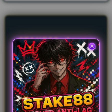
l
l
i
s
e
n
s
STAKE88: Arena
i
Bermain Daring
Kelas Atas
Dengan Koneksi
Mulus dan
Fasilitas Super