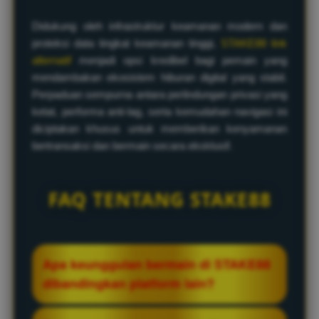
Didukung oleh infrastruktur keamanan modern dan
proteksi data tingkat keamanan tinggi,
STAKE88 link
alternatif
menjadi opsi kredibel bagi pemain yang
mendambakan ekosistem hiburan digital yang stabil.
Perpaduan sempurna antara perlindungan privasi yang
ketat, performa anti-lag, serta kemudahan navigasi ini
diciptakan khusus untuk memberikan kenyamanan
bertransaksi dan bermain secara eksklusif.
FAQ TENTANG STAKE88
Apa keunggulan bermain di STAKE88
dibandingkan platform lain?
STAKE88 merupakan situs game VVIP