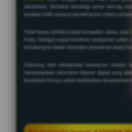
dibutuhkan. Berbekal teknologi server anti-lag mut
lonjakan trafik maupun pemeliharaan sistem jaringa
Tidak hanya berfokus pada kecepatan akses, jalur
Anda. Sebagai wujud komitmen pelayanan sultan, s
terhubung ke dalam ekosistem permainan tanpa hamb
Didukung oleh infrastruktur keamanan modern d
mendambakan ekosistem hiburan digital yang stabi
diciptakan khusus untuk memberikan kenyamanan be