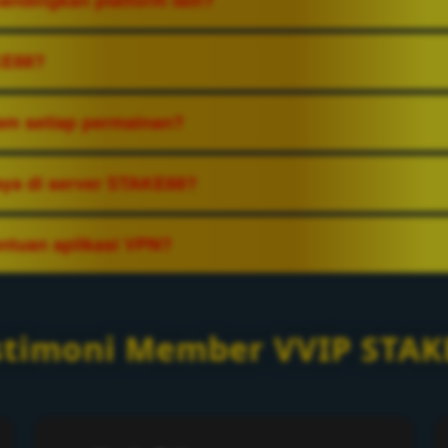
andingkan platform lain?
yang dirancang dengan teknologi server anti-lag generas
AKE88?
ndar pelayanan sultan yang memprioritaskan kenyamanan 
agai jalur privasi bebas hambatan yang diperbarui secara s
am setiap permainan?
e dalam ekosistem permainan dengan lancar dan sangat 
Fair Play 100% dengan algoritma terverifikasi untuk selu
aya di server STAKE88?
as operasional dan transparansi hasil adalah komitmen m
eh protokol enkripsi data setara perbankan yang berlapis. 
ntuan aplikasi VPN?
pat segala celah dari ancaman peretasan maupun akses ile
 proaktif melakukan pemeliharaan dan optimasi routing 
ser perangkat pintar maupun desktop menggunakan kone
stimoni Member VVIP STAK