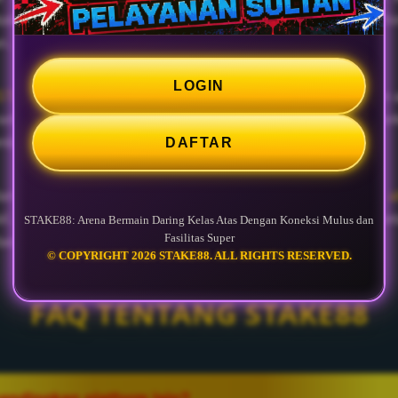
akhir, kami menjamin stabilitas permainan tingkat tinggi, se
n.
LOGIN
STAKE88 login
juga dirancang untuk menyajikan pengalaman 
etiap tautan akses resmi kami pantau dan perbarui secara ber
DAFTAR
atan teknis sedikit pun.
an proteksi data tingkat keamanan tinggi,
STAKE88 link alt
l. Perpaduan sempurna antara perlindungan privasi yang ketat
STAKE88: Arena Bermain Daring Kelas Atas Dengan Koneksi Mulus dan
Fasilitas Super
rtransaksi dan bermain secara eksklusif.
© COPYRIGHT 2026 STAKE88. ALL RIGHTS RESERVED.
FAQ TENTANG STAKE88