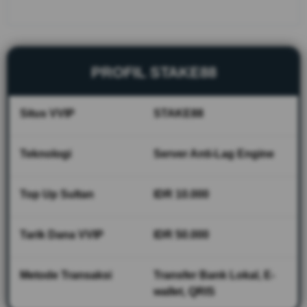
responsif.
Rasakan
kemewahan
pelayanan
sultan tanpa
PROFIL STAKE88
henti untuk
jaminan
taruhan yang
Situs VVIP
STAKE88
aman dan
eksklusif.
Teknologi
Server Anti-Lag Engine
L
i
Top Up Sultan
IDR 10.000
h
a
t
Tarik Dana VVIP
IDR 50.000
d
e
t
Metode Transaksi
Transfer Bank Lokal, E-
a
wallet, QRIS
i