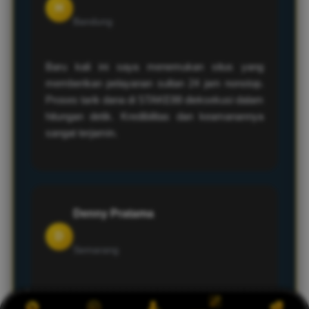
H
Bandung
Baru kali ini saya menemukan situs yang
memberikan pelayanan sultan 24 jam nonstop.
Proses tarik dana di STAKE88 dieksekusi dalam
hitungan detik. Kredibilitas dan keamanannya
sangat terjamin.
Denny Pratama
D
Semarang
Saya sangat mengutamakan privasi data, dan