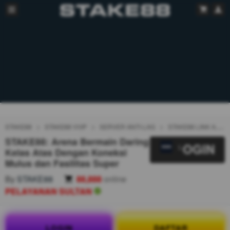
STAKE88
STAKE88 VVIP
SERVER ANTI-LAG
STAKE88 LINK ALTERNATIF
STAKE88: Arena Bermain Daring
OGIN
L
Kelas Atas Dengan Koneksi
Mulus dan Fasilitas Super
By
STAKE88
88,888
online
PELAYANAN SULTAN
LOGIN
DAFTAR