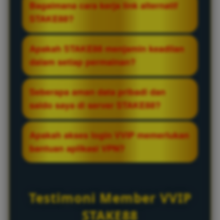
Bagaimana cara kerja link alternatif
eksklusif yang dirancang dengan teknologi
STAKE88?
server anti-lag generasi terbaru. Kami
memberikan jaminan stabilitas permainan
Akses link alternatif STAKE88 difungsikan
Apakah STAKE88 menjamin keadilan
tanpa jeda, dipadukan dengan standar
sebagai jalur privasi bebas hambatan yang
dalam setiap permainan?
pelayanan sultan yang memprioritaskan
diperbarui secara sistematis. Infrastruktur
kenyamanan serta keamanan member
ini memastikan setiap pemain kelas VVIP
Tentu saja. Kami mengimplementasikan
Seberapa aman data pribadi dan
secara profesional.
tetap dapat terhubung ke dalam
sistem Fair Play 100% dengan algoritma
saldo saya di server STAKE88?
ekosistem permainan dengan lancar dan
terverifikasi untuk seluruh portofolio
sangat aman, terhindar dari kendala
hiburan yang tersedia. Sebagai penyedia
Infrastruktur server anti-lag kami
Apakah akses login VVIP memerlukan
jaringan atau pemblokiran wilayah.
layanan berstandar sultan, integritas
didukung oleh protokol enkripsi data
bantuan aplikasi VPN?
operasional dan transparansi hasil adalah
setara perbankan yang berlapis. Seluruh
komitmen mutlak yang terus dikawal ketat
rekam jejak privasi dan transaksi saldo
Sama sekali tidak. Tim engineer kami
oleh tim audit kami.
member diproteksi secara absolut,
secara proaktif melakukan pemeliharaan
Testimoni Member VVIP
menutup rapat segala celah dari ancaman
dan optimasi routing jaringan. Anda dapat
peretasan maupun akses ilegal oleh pihak
mengakses halaman login STAKE88
STAKE88