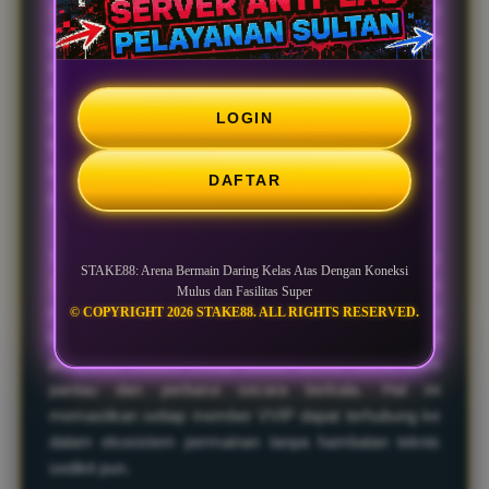
STAKE88
hadir sebagai standar baru situs game VVIP
yang dirancang khusus untuk memastikan pemain
mendapatkan akses login yang mulus kapan pun
dibutuhkan. Berbekal teknologi server anti-lag
LOGIN
mutakhir, kami menjamin stabilitas permainan tingkat
tinggi, sehingga Anda terbebas dari kekhawatiran saat
terjadi lonjakan trafik maupun pemeliharaan sistem
DAFTAR
jaringan.
Tidak hanya berfokus pada kecepatan akses, jalur
STAKE88: Arena Bermain Daring Kelas Atas Dengan Koneksi
STAKE88 login
juga dirancang untuk menyajikan
Mulus dan Fasilitas Super
pengalaman antarmuka yang sangat responsif demi
© COPYRIGHT 2026 STAKE88. ALL RIGHTS RESERVED.
kenyamanan Anda. Sebagai wujud komitmen
pelayanan sultan, setiap tautan akses resmi kami
pantau dan perbarui secara berkala. Hal ini
memastikan setiap member VVIP dapat terhubung ke
dalam ekosistem permainan tanpa hambatan teknis
sedikit pun.