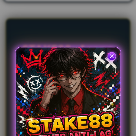
l
l
i
s
e
n
s
STAKE88: Arena
i
Bermain Daring
Kelas Atas
Dengan Koneksi
Mulus dan
Fasilitas Super