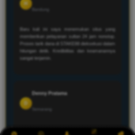
H
Bandung
Baru kali ini saya menemukan situs yang
memberikan pelayanan sultan 24 jam nonstop.
Proses tarik dana di STAKE88 dieksekusi dalam
hitungan detik. Kredibilitas dan keamanannya
sangat terjamin.
Denny Pratama
D
Semarang
Saya sangat mengutamakan privasi data, dan