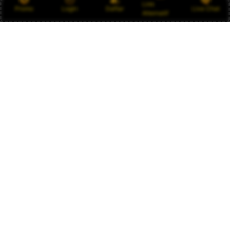
infrastruktur enkripsi dari STAKE88 menjawab
Link
Promo
Login
Daftar
Live Chat
Alternatif
keraguan saya. Link alternatifnya selalu
responsif, menjadikan pengalaman bermain jauh
lebih eksklusif dan aman.