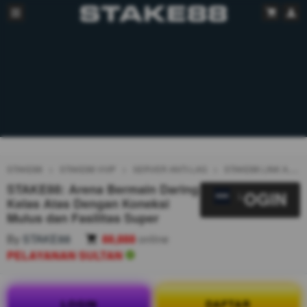
STAKE88
STAKE88 VVIP
SERVER ANTI-LAG
STAKE88 LINK ALTERNATIF
STAKE88: Arena Bermain Daring
OGIN
L
Kelas Atas Dengan Koneksi
Mulus dan Fasilitas Super
By
STAKE88
88,888
online
PELAYANAN SULTAN
LOGIN
DAFTAR