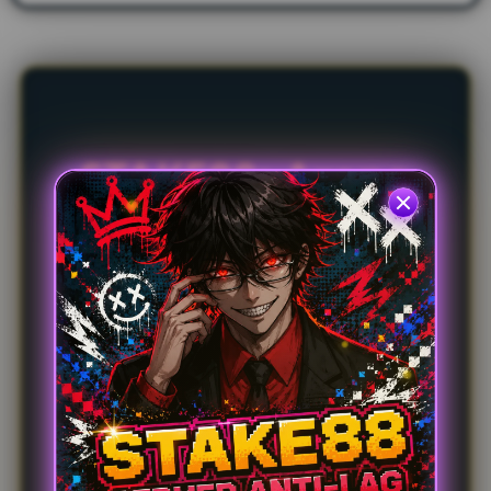
l
l
i
s
e
n
s
STAKE88: Arena
i
Bermain Daring
Kelas Atas
Dengan Koneksi
Mulus dan
Fasilitas Super