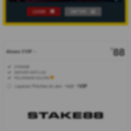
LOGIN
DAFTAR
Show More
88
$
Akses VVIP
Akses
Included:
STAKE88
VVIP
Included:
SERVER ANTI-LAG
SELECTED
Included:
PELAYANAN SULTAN
88
$
ktif
VIP
Layanan Prioritas 24 Jam
A
V
Bergabunglah
di STAKE88,
situs game
VVIP yang
ditenagai
server anti-
lag paling