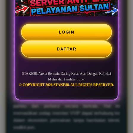
STAKE88
hadir sebagai standar baru situs game VVIP
yang dirancang khusus untuk memastikan pemain
mendapatkan akses login yang mulus kapan pun
dibutuhkan. Berbekal teknologi server anti-lag
LOGIN
mutakhir, kami menjamin stabilitas permainan tingkat
tinggi, sehingga Anda terbebas dari kekhawatiran saat
terjadi lonjakan trafik maupun pemeliharaan sistem
DAFTAR
jaringan.
Tidak hanya berfokus pada kecepatan akses, jalur
STAKE88: Arena Bermain Daring Kelas Atas Dengan Koneksi
STAKE88 login
juga dirancang untuk menyajikan
Mulus dan Fasilitas Super
pengalaman antarmuka yang sangat responsif demi
© COPYRIGHT 2026 STAKE88. ALL RIGHTS RESERVED.
kenyamanan Anda. Sebagai wujud komitmen
pelayanan sultan, setiap tautan akses resmi kami
pantau dan perbarui secara berkala. Hal ini
memastikan setiap member VVIP dapat terhubung ke
dalam ekosistem permainan tanpa hambatan teknis
sedikit pun.