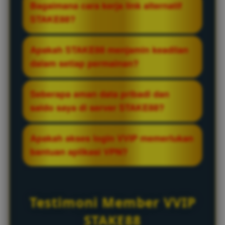
Bagaimana cara kerja link alternatif
eksklusif yang dirancang dengan teknologi
STAKE88?
server anti-lag generasi terbaru. Kami
memberikan jaminan stabilitas permainan
Akses link alternatif STAKE88 difungsikan
Apakah STAKE88 menjamin keadilan
tanpa jeda, dipadukan dengan standar
sebagai jalur privasi bebas hambatan yang
dalam setiap permainan?
pelayanan sultan yang memprioritaskan
diperbarui secara sistematis. Infrastruktur
kenyamanan serta keamanan member
ini memastikan setiap pemain kelas VVIP
Tentu saja. Kami mengimplementasikan
Seberapa aman data pribadi dan
secara profesional.
tetap dapat terhubung ke dalam
sistem Fair Play 100% dengan algoritma
saldo saya di server STAKE88?
ekosistem permainan dengan lancar dan
terverifikasi untuk seluruh portofolio
sangat aman, terhindar dari kendala
hiburan yang tersedia. Sebagai penyedia
Infrastruktur server anti-lag kami
Apakah akses login VVIP memerlukan
jaringan atau pemblokiran wilayah.
layanan berstandar sultan, integritas
didukung oleh protokol enkripsi data
bantuan aplikasi VPN?
operasional dan transparansi hasil adalah
setara perbankan yang berlapis. Seluruh
komitmen mutlak yang terus dikawal ketat
rekam jejak privasi dan transaksi saldo
Sama sekali tidak. Tim engineer kami
oleh tim audit kami.
member diproteksi secara absolut,
secara proaktif melakukan pemeliharaan
Testimoni Member VVIP
menutup rapat segala celah dari ancaman
dan optimasi routing jaringan. Anda dapat
peretasan maupun akses ilegal oleh pihak
mengakses halaman login STAKE88
STAKE88