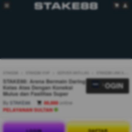
STAKE88
STAKE88 VVIP
SERVER ANTI-LAG
STAKE88 LINK ALTERNATIF
STAKE88: Arena Bermain Daring
OGIN
L
Kelas Atas Dengan Koneksi
Mulus dan Fasilitas Super
By
STAKE88
88,888
online
PELAYANAN SULTAN
LOGIN
DAFTAR