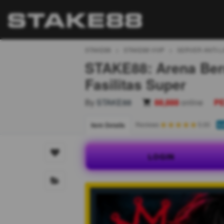
STAKE88
STAKE88 VVIP
SERVER ANTI-L
STAKE88: Arena Ber
Fasilitas Super
By
STAKE88
88,888
online
P
5.00
Reviews
5.00
Item Details
8,
stars
LOGIN