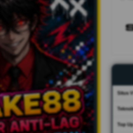
sult
yang
L
i
h
a
t
d
e
t
a
i
l
l
Situs 
i
s
Teknol
e
n
s
Top Up
i