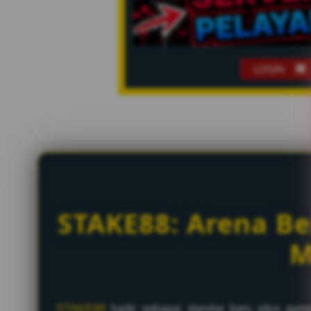
LOGIN
STAKE88: Arena Be
M
STAKE88
hadir sebagai standar baru situs ga