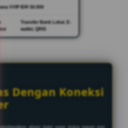
Dana VVIP
IDR 50.000
e
Transfer Bank Lokal, E-
ksi
wallet, QRIS
tas Dengan Koneksi
er
mendapatkan akses login yang mulus kapan pun