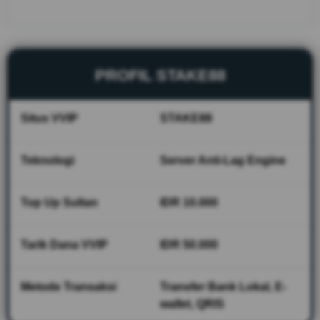
responsif.
Rasakan
kemewahan
pelayanan
sultan tanpa
PROFIL STAKE88
henti untuk
jaminan
taruhan yang
Situs VVIP
STAKE88
aman dan
eksklusif.
Teknologi
Server Anti-Lag Engine
L
i
Top Up Sultan
IDR 10.000
h
a
t
Tarik Dana VVIP
IDR 50.000
d
e
t
Metode Transaksi
Transfer Bank Lokal, E-
a
wallet, QRIS
i