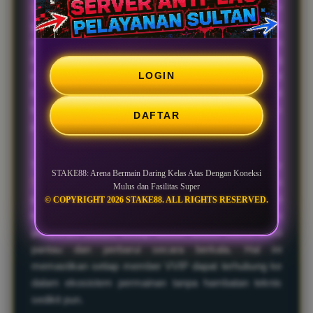
STAKE88
hadir sebagai standar baru situs game VVIP
yang dirancang khusus untuk memastikan pemain
mendapatkan akses login yang mulus kapan pun
dibutuhkan. Berbekal teknologi server anti-lag
LOGIN
mutakhir, kami menjamin stabilitas permainan tingkat
tinggi, sehingga Anda terbebas dari kekhawatiran saat
terjadi lonjakan trafik maupun pemeliharaan sistem
DAFTAR
jaringan.
Tidak hanya berfokus pada kecepatan akses, jalur
STAKE88: Arena Bermain Daring Kelas Atas Dengan Koneksi
STAKE88 login
juga dirancang untuk menyajikan
Mulus dan Fasilitas Super
pengalaman antarmuka yang sangat responsif demi
© COPYRIGHT 2026 STAKE88. ALL RIGHTS RESERVED.
kenyamanan Anda. Sebagai wujud komitmen
pelayanan sultan, setiap tautan akses resmi kami
pantau dan perbarui secara berkala. Hal ini
memastikan setiap member VVIP dapat terhubung ke
dalam ekosistem permainan tanpa hambatan teknis
sedikit pun.