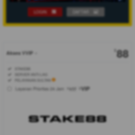
LOGIN
DAFTAR
Show More
88
$
Akses VVIP
Akses
Included:
STAKE88
VVIP
Included:
SERVER ANTI-LAG
SELECTED
Included:
PELAYANAN SULTAN
88
$
ktif
VIP
Layanan Prioritas 24 Jam
A
V
Bergabunglah
di STAKE88,
situs game
VVIP yang
ditenagai
server anti-
lag paling