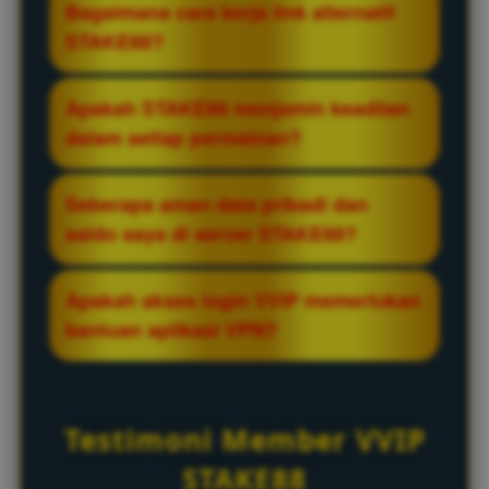
Bagaimana cara kerja link alternatif
eksklusif yang dirancang dengan teknologi
STAKE88?
server anti-lag generasi terbaru. Kami
memberikan jaminan stabilitas permainan
Akses link alternatif STAKE88 difungsikan
Apakah STAKE88 menjamin keadilan
tanpa jeda, dipadukan dengan standar
sebagai jalur privasi bebas hambatan yang
dalam setiap permainan?
pelayanan sultan yang memprioritaskan
diperbarui secara sistematis. Infrastruktur
kenyamanan serta keamanan member
ini memastikan setiap pemain kelas VVIP
Tentu saja. Kami mengimplementasikan
Seberapa aman data pribadi dan
secara profesional.
tetap dapat terhubung ke dalam
sistem Fair Play 100% dengan algoritma
saldo saya di server STAKE88?
ekosistem permainan dengan lancar dan
terverifikasi untuk seluruh portofolio
sangat aman, terhindar dari kendala
hiburan yang tersedia. Sebagai penyedia
Infrastruktur server anti-lag kami
Apakah akses login VVIP memerlukan
jaringan atau pemblokiran wilayah.
layanan berstandar sultan, integritas
didukung oleh protokol enkripsi data
bantuan aplikasi VPN?
operasional dan transparansi hasil adalah
setara perbankan yang berlapis. Seluruh
komitmen mutlak yang terus dikawal ketat
rekam jejak privasi dan transaksi saldo
Sama sekali tidak. Tim engineer kami
oleh tim audit kami.
member diproteksi secara absolut,
secara proaktif melakukan pemeliharaan
Testimoni Member VVIP
menutup rapat segala celah dari ancaman
dan optimasi routing jaringan. Anda dapat
peretasan maupun akses ilegal oleh pihak
mengakses halaman login STAKE88
STAKE88