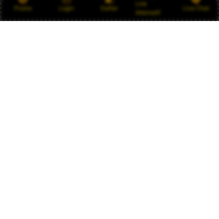
infrastruktur enkripsi dari STAKE88 menjawab
Link
Promo
Login
Daftar
Live Chat
Alternatif
keraguan saya. Link alternatifnya selalu
responsif, menjadikan pengalaman bermain jauh
lebih eksklusif dan aman.