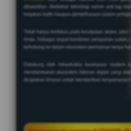
dibutuhkan. Berbekal teknologi server anti-lag mut
lonjakan trafik maupun pemeliharaan sistem jaringa
Tidak hanya berfokus pada kecepatan akses, jalur
Anda. Sebagai wujud komitmen pelayanan sultan, s
terhubung ke dalam ekosistem permainan tanpa hamb
Didukung oleh infrastruktur keamanan modern d
mendambakan ekosistem hiburan digital yang stabi
diciptakan khusus untuk memberikan kenyamanan be