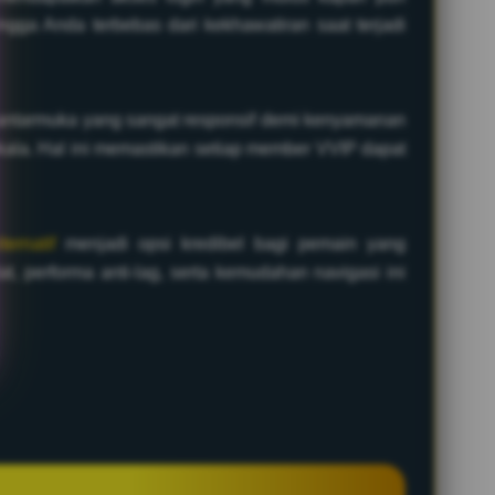
hingga Anda terbebas dari kekhawatiran saat terjadi
antarmuka yang sangat responsif demi kenyamanan
kala. Hal ini memastikan setiap member VVIP dapat
ernatif
menjadi opsi kredibel bagi pemain yang
, performa anti-lag, serta kemudahan navigasi ini