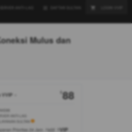
SERVER ANTI-LAG
DAFTAR SULTAN
LOGIN VVIP
Koneksi Mulus dan
88
$
 VVIP
88
s VVIP
$
SELECTED
luded:
AKE88
luded:
abunglah di STAKE88, situs game VVIP
RVER ANTI-LAG
luded:
LAYANAN SULTAN
ditenagai server anti-lag paling
onsif. Rasakan kemewahan pelayanan
ktif
VIP
yanan Prioritas 24 Jam
A
V