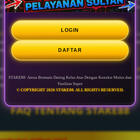
akhir, kami menjamin stabilitas permainan tingkat tinggi, se
n.
LOGIN
STAKE88 login
juga dirancang untuk menyajikan pengalaman 
etiap tautan akses resmi kami pantau dan perbarui secara ber
DAFTAR
atan teknis sedikit pun.
an proteksi data tingkat keamanan tinggi,
STAKE88 link alt
l. Perpaduan sempurna antara perlindungan privasi yang ketat
STAKE88: Arena Bermain Daring Kelas Atas Dengan Koneksi Mulus dan
Fasilitas Super
rtransaksi dan bermain secara eksklusif.
© COPYRIGHT 2026 STAKE88. ALL RIGHTS RESERVED.
FAQ TENTANG STAKE88