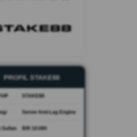
an tanpa henti untuk jaminan taruhan
 aman dan eksklusif.
PROFIL STAKE88
VVIP
STAKE88
ogi
Server Anti-Lag Engine
 Sultan
IDR 10.000