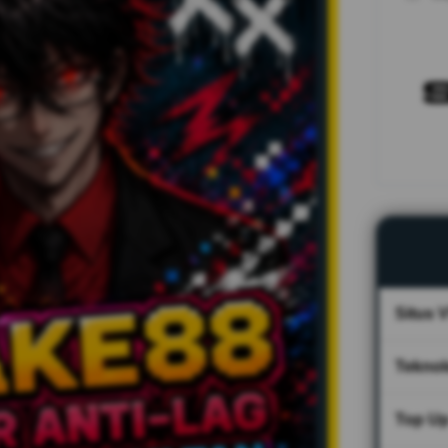
sult
yang
L
i
h
a
t
d
e
t
a
i
l
l
Situs 
i
s
Teknol
e
n
s
Top Up
i